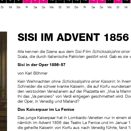
Di
Mi
Do
Fr
Sa
So
Mo
Di
Mi
Do
Fr
Sa
So
Mo
Di
Mi
SISI IM ADVENT 1856
Alle kennen die Szene aus dem Sisi-Film
Schicksalsjahre einer 
Scala, die durch italienische Patrioten gestört wird. Gab es sie 
Sisi in der Oper 1856-57
von Karl Böhmer
Kein Weihnachten ohne
Schicksalsjahre einer Kaiserin
: In ihre
Schneider die schwer kranke Kaiserin, die auf Korfu wundersam 
den verstockten Venezianern auf der Piazzetta ein „Viva la Mamm
ihr das „Va pensiero“ von Verdi entgegen geschmettert wird. Do
der Oper, in Venedig und Mailand?
Das Kaiserpaar im La Fenice
Das junge Kaiserpaar hat in Lombardo-Venetien nur in einem 
nämlich im Advent 1856 das Teatro La Fenice und im Januar 18
die geheilte Kaiserin von Korfu aus nach Venedig führte, fand