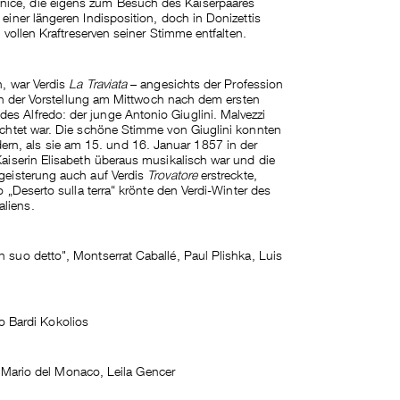
nice, die eigens zum Besuch des Kaiserpaares
einer längeren Indisposition, doch in Donizettis
e vollen Kraftreserven seiner Stimme entfalten.
n, war Verdis
La Traviata
– angesichts der Profession
. In der Vorstellung am Mittwoch nach dem ersten
s Alfredo: der junge Antonio Giuglini. Malvezzi
lichtet war. Die schöne Stimme von Giuglini konnten
n, als sie am 15. und 16. Januar 1857 in der
aiserin Elisabeth überaus musikalisch war und die
egeisterung auch auf Verdis
Trovatore
erstreckte,
o „Deserto sulla terra“ krönte den Verdi-Winter des
liens.
n suo detto", Montserrat Caballé, Paul Plishka, Luis
io Bardi Kokolios
i, Mario del Monaco, Leila Gencer