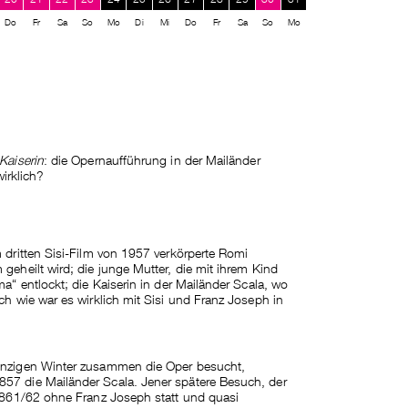
Do
Fr
Sa
So
Mo
Di
Mi
Do
Fr
Sa
So
Mo
Kaiserin
: die Opernaufführung in der Mailänder
wirklich?
m dritten Sisi-Film von 1957 verkörperte Romi
geheilt wird; die junge Mutter, die mit ihrem Kind
a“ entlockt; die Kaiserin in der Mailänder Scala, wo
ch wie war es wirklich mit Sisi und Franz Joseph in
einzigen Winter zusammen die Oper besucht,
57 die Mailänder Scala. Jener spätere Besuch, der
 1861/62 ohne Franz Joseph statt und quasi