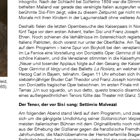
inkognito. Nach der Schlacht bei Solferino 1859 war die Stim
befreiten Mailand war gerade das vereinigte Italien ausgerufen 
berühmte Sisi-Film zeigt, wäre zu diesem Zeitpunkt gar nicht 
Monate mit ihren Kindern in der Lagunenstadt ohne weiteres 
Deshalb fielen die letzten Opernbesuche des Kaiserpaars in N
fünf Tage vor dem ersten Advent, trafen Sisi und Franz Joseph 
Ehren. Noch schienen die Verhältnisse im österreichisch regier
Italiens Patrioten, doch vorerst nur unter der Oberfläche. Am 
auf dem Programm – keine Spur von Boykott bei den veneziani
im La Fenice eine Vorstellung von Donizettis Oper
Gemma di Ve
schöne Kaiserin, und die Venezianer stimmten in die Kaiserhy
„Neuer und tosender Applaus folgte auf den Gesang der Kaise
Oper
Gemma di Vergy
und das Balletts
La
Rosiera
, an welcher 
Herzog Carl in Bayern, teilnahm. Gegen 11 Uhr erhoben sich ihr
siebzehnjähriger Bruder Carl Theodor und Franz Joseph konnten
eid,
von Donizettis tragischer Oper beiwohnen. Im ersten Finale mit
865).
Tamas „Un suo sguardo, un suo detto, questo braccio disarmò“
eines außergewöhnlichen Tenors füllte das Theater mit Glanz: S
Der Tenor, der vor Sisi sang: Settimio Malvezzi
Am folgenden Abend stand Verdi auf dem Programm, und zwa
sich um die gängigste Umdichtung seiner
Sizilianischen Vespe
meisten italienischen Bühnen mit dem Originallibretto noch nic
aus der Erhebung der Sizilianer gegen die französische Fremdh
Jahrhunderts: die Machtübernahme der Herrscherfamilie Braganz
Freiheitskämpfers Arrigo erschien im vierten Akt der portugies