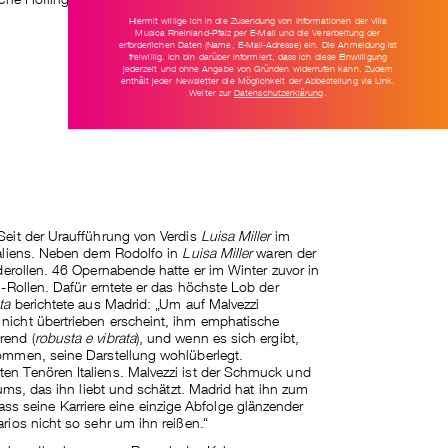
Hiermit willige ich in die Zusendung von Informationen der Villa
Musica Rheinland-Pfalz per E-Mail und die Verarbeitung der
erforderlichen Daten (Name, E-Mail-Adresse) ein. Die Anmeldung ist
freiwillig. Ich bin darüber informiert, dass ich diese Einwilligung
jederzeit und ohne Angabe von Gründen widerrufen kann. Zudem
enthält jeder Newsletter die Möglichkeit der Abbestellung via Link.
Weiter zur
Datenschutzerklärung
.
 Seit der Uraufführung von Verdis
Luisa Miller
im
Italiens. Neben dem Rodolfo in
Luisa Miller
waren der
erollen. 46 Opernabende hatte er im Winter zuvor in
i-Rollen. Dafür erntete er das höchste Lob der
ata
berichtete aus Madrid: „Um auf Malvezzi
nicht übertrieben erscheint, ihm emphatische
rend (
robusta e vibrata
), und wenn es sich ergibt,
lkommen, seine Darstellung wohlüberlegt.
en Tenören Italiens. Malvezzi ist der Schmuck und
kums, das ihn liebt und schätzt. Madrid hat ihn zum
 seine Karriere eine einzige Abfolge glänzender
arios nicht so sehr um ihn reißen.“