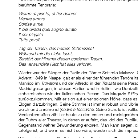
berühmte Tenorarie:
Giorno di pianto, di fier dolore!
Mentre amore
Sorrise a me,
Il ciel dirada quel sogno aurato,
Il cor piagato
Tutto perdè.
Tag der Tränen, des herben Schmerzes!
Während mir die Liebe lacht,
Zerstört der Himmel diesen goldenen Traum.
Das verwundete Herz hat alles verloren.
Wieder war der Sänger der Partie der Römer Settimio Malvezzi.
Advent 1849 in Neapel galt er als einer der führenden Tenöre 
Manrico im
Trovatore
und der Alfredo in der
Traviata
seine Parad
Madrid gesungen, in diesen Partien und in Bellini- wie Donizett
einheimischen wie der italienischen Presse. Das Magazin
Il Pir
zurückzukommen, hält er sich auf einer solchen Höhe, dass es 
Elogen darzubringen. Seine Stimme ist immer robust und vibrie
weich und anrührend (
soave e toccante
). Seine Schule ist vol
Verdientermaßen zählt er heute zu den ersten und meistgerühmt
der Ruhm aller Theater, in denen er auftritt, das Idol des Publi
Gegenstand wahrer Bewunderung erkoren. Man kann sagen, dass
Erfolge ist, und wenn es nicht so wäre, würden sich die Impres