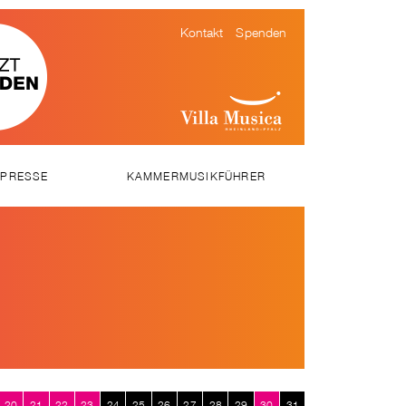
Kontakt
Spenden
PRESSE
KAMMERMUSIKFÜHRER
SSEMITTEILUNGEN
WNLOADS
EOS
20
21
22
23
24
25
26
27
28
29
30
31