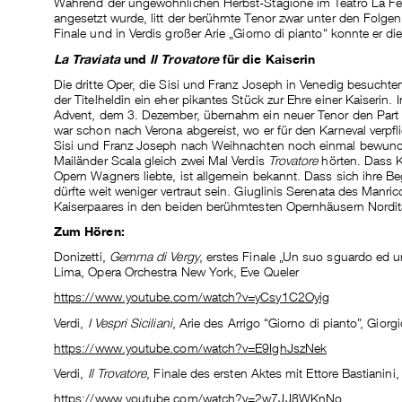
Während der ungewöhnlichen Herbst-Stagione im Teatro La Fe
angesetzt wurde, litt der berühmte Tenor zwar unter den Folgen 
Finale und in Verdis großer Arie „Giorno di pianto“ konnte er di
La Traviata
und
Il Trovatore
für die Kaiserin
Die dritte Oper, die Sisi und Franz Joseph in Venedig besuchte
der Titelheldin ein eher pikantes Stück zur Ehre einer Kaiserin
Advent, dem 3. Dezember, übernahm ein neuer Tenor den Part de
war schon nach Verona abgereist, wo er für den Karneval verpf
Sisi und Franz Joseph nach Weihnachten noch einmal bewunder
Mailänder Scala gleich zwei Mal Verdis
Trovatore
hörten. Dass K
Opern Wagners liebte, ist allgemein bekannt. Dass sich ihre B
dürfte weit weniger vertraut sein. Giuglinis Serenata des Manric
Kaiserpaares in den beiden berühmtesten Opernhäusern Nordita
Zum Hören:
Donizetti,
Gemma di Vergy
, erstes Finale „Un suo sguardo ed u
Lima, Opera Orchestra New York, Eve Queler
https://www.youtube.com/watch?v=yCsy1C2Oyig
Verdi,
I Vespri Siciliani
, Arie des Arrigo “Giorno di pianto”, Giorg
https://www.youtube.com/watch?v=E9IghJszNek
Verdi,
Il Trovatore
, Finale des ersten Aktes mit Ettore Bastianin
https://www.youtube.com/watch?v=2w7JJ8WKnNo