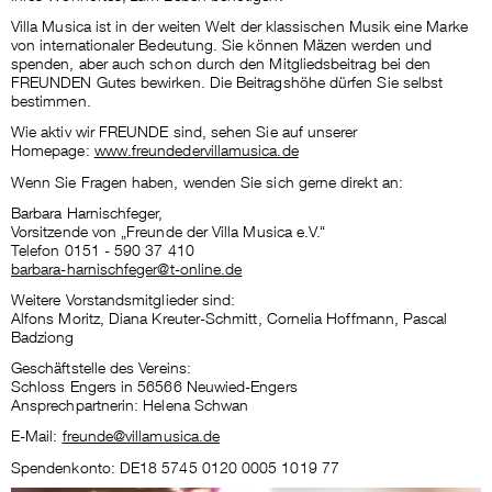
Villa Musica ist in der weiten Welt der klassischen Musik eine Marke
von internationaler Bedeutung. Sie können Mäzen werden und
spenden, aber auch schon durch den Mitgliedsbeitrag bei den
FREUNDEN Gutes bewirken. Die Beitragshöhe dürfen Sie selbst
bestimmen.
Wie aktiv wir FREUNDE sind, sehen Sie auf unserer
Homepage:
www.freundedervillamusica.de
Wenn Sie Fragen haben, wenden Sie sich gerne direkt an:
Barbara Harnischfeger,
Vorsitzende von „Freunde der Villa Musica e.V.“
Telefon 0151 - 590 37 410
barbara-harnischfeger@t-online.de
Weitere Vorstandsmitglieder sind:
Alfons Moritz, Diana Kreuter-Schmitt, Cornelia Hoffmann, Pascal
Badziong
Geschäftstelle des Vereins:
Schloss Engers in 56566 Neuwied-Engers
Ansprechpartnerin: Helena Schwan
E-Mail:
freunde@villamusica.de
Spendenkonto: DE18 5745 0120 0005 1019 77