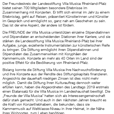
Der Freundeskreis der Landesstiftung Villa Musica Rheinland-Pfalz
bietet seinen 700 Mitgliedern besondere Erlebnisse im
Zusammenhang mit Konzerten. Er trifft sich einmal im Jahr zu einem
Erlebnistag, geht auf Reisen, präsentiert Künstlerinnen und Künstler
im Gespräch und ermöglicht so, ganz nah am Geschehen zu sein.
Das ist der eine Aspekt, der andere ist fördern.
Die FREUNDE der Villa Musica unterstützen einzelne Stipendiatinnen
und Stipendiaten an entscheidenden Stationen ihrer Karriere, und sie
stärken die Landesstiftung Villa Musica Rheinland-Pfalz bei ihrer
Aufgabe, junge, exzellente Instrumentalisten zur künstlerischen Reife
zu bringen. Die Stiftung ermöglicht ihren Stipendiatinnen und
Stipendiaten das Zusammenwirken mit Koryphäen der
Kammermusik. Konzerte an mehr als 40 Orten im Land sind der
positive Effekt für die Bevölkerung von Rheinland-Pfalz.
Bislang konnte die Stiftung Villa Musica ihre Nachwuchsförderung
und ihre Konzerte aus der Rendite des Stiftungskapitals finanzieren.
Angesichts der dauerhaft niedrigen Zinsen ist dies nicht mehr
möglich. Damit die Stiftung ihren Kulturauftrag dennoch weiter
erfüllen kann, haben die Abgeordneten des Landtags 2019 erstmals
einen Etatansatz für die Villa Musica im Landeshaushalt bewilligt. Die
„Freunde der Villa Musica“ hatten sich als Interessengemeinschaft
dafür stark gemacht. Und auch in den nächsten Jahren braucht es
die Kraft von Konzertliebhabern, die bekunden, dass sie
Kammermusik auf Weltklasse-Niveau in ihrer Heimat, in der Nähe
ihres Wohnortes, zum Leben benötigen.