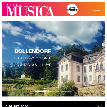
BOLLENDORF
SCHLOSS WEILERBACH
SONNTAG, 9.8., 11 UHR
AUGUST
2026