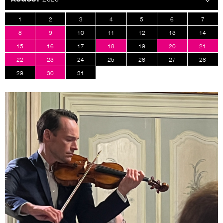
1
2
3
4
5
6
7
8
9
10
11
12
13
14
15
16
17
18
19
20
21
22
23
24
25
26
27
28
29
30
31