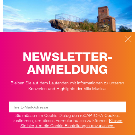
NEWSLETTER-
ANMELDUNG
TRIFELSSERENADEN
Bleiben Sie auf dem Laufenden mit Informationen zu unseren
Konzerten und Highlights der Villa Musica.
Noch zwei Trifelsserenaden im August in Annweiler: 8.8. Beethoven &
Weber mit Linus Roth, 22.8. Bläserserenade.
MEHR LESEN
Sie müssen im Cookie-Dialog den reCAPTCHA-Cookies
zustimmen, um dieses Formular nutzen zu können.
Klicken
Sie hier, um die Cookie-Einstellungen anzupassen.