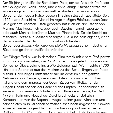
Der 56-jährige Mailänder Barnabiten-Pater, der als Rhetorik-Professor
am Collegio dei Nobili lehrte, und der 35-jährige Starsänger zählten
zu den engsten Freunden des weltberühmten Franziskaners in
Bologna, dem sogar Kaiser Joseph II. seinen Besuch abstattete. Seit
1755 stand Sacchi mit Martini im regelmäßigen Briefaustausch über
viele gelehrte Themen. Dazu gehörten natürlich die drei Bände von
Martinis Musikgeschichte, aber auch Sacchis Farinelli-Biographie
oder auch Martinis berühmte Musiker-Pinakothek, für die Sacchi so
manches Porträt aus Mailand besorgte, u.a. auch sein eigenes, eines
der schönsten der Sammlung. Es ist noch heute im
Bologneser
Museo internazionale della Musica
zu sehen nebst einer
Büste des gelehrten Mailänder Mönchs.
Der Sänger Bedini war in derselben Pinakothek mit einem Profilporträt
im Kupferstich vertreten, das 1781 in Perugia angefertigt worden war.
Seit seiner Übersiedlung ins große Bologna nach Weihnachten 1766
zählte der Sopranist aus den Marken zu den Schützlingen von Padre
Martini. Der rührige Franziskaner saß im Zentrum eines ganzen
Netzwerks von Sängern, die er den Höfen Europas, den Kirchen
Italiens und den Impresari der Opernhäuser vermittelte. Für den
jungen Bedini schrieb der Padre etliche Empfehlungsschreiben an
seine komponierenden Schüler in ganz Italien – so lange, bis Bedini
1779 in Turin und Neapel der Durchbruch gelang. Bei allen
Komponisten war der Sopranist wegen seiner guten Manieren und
seines tiefen musikalischen Verständnisses hoch angesehen. Obwohl
er wegen seiner ungeschlachten Erscheinung und wegen seiner
Vorliebe für das Cantabile im Bologneser Stil nicht alle Opernkenner