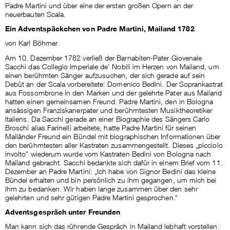
Padre Martini und über eine der ersten großen Opern an der
neuerbauten Scala.
Ein Adventspäckchen von Padre Martini, Mailand 1782
von Karl Böhmer
Am 10. Dezember 1782 verließ der Barnabiten-Pater Giovenale
Sacchi das Collegio Imperiale de‘ Nobili im Herzen von Mailand, um
einen berühmten Sänger aufzusuchen, der sich gerade auf sein
Debüt an der Scala vorbereitete: Domenico Bedini. Der Soprankastrat
aus Fossombrone in den Marken und der gelehrte Pater aus Mailand
hatten einen gemeinsamen Freund: Padre Martini, den in Bologna
ansässigen Franziskanerpater und berühmtesten Musiktheoretiker
Italiens. Da Sacchi gerade an einer Biographie des Sängers Carlo
Broschi alias Farinelli arbeitete, hatte Padre Martini für seinen
Mailänder Freund ein Bündel mit biographischen Informationen über
den berühmtesten aller Kastraten zusammengestellt. Dieses „picciolo
involto“ wiederum wurde vom Kastraten Bedini von Bologna nach
Mailand gebracht. Sacchi bedankte sich dafür in einem Brief vom 11.
Dezember an Padre Martini: „Ich habe von Signor Bedini das kleine
Bündel erhalten und bin persönlich zu ihm gegangen, um mich bei
ihm zu bedanken. Wir haben lange zusammen über den sehr
gelehrten und sehr gütigen Padre Martini gesprochen.“
Adventsgespräch unter Freunden
Man kann sich das rührende Gespräch in Mailand lebhaft vorstellen: