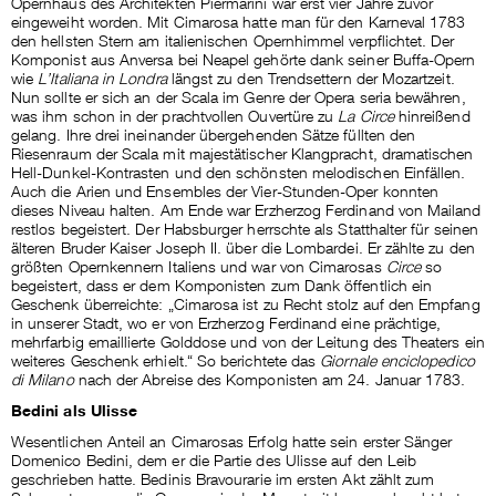
Opernhaus des Architekten Piermarini war erst vier Jahre zuvor
eingeweiht worden. Mit Cimarosa hatte man für den Karneval 1783
den hellsten Stern am italienischen Opernhimmel verpflichtet. Der
Komponist aus Anversa bei Neapel gehörte dank seiner Buffa-Opern
wie
L’Italiana in Londra
längst zu den Trendsettern der Mozartzeit.
Nun sollte er sich an der Scala im Genre der Opera seria bewähren,
was ihm schon in der prachtvollen Ouvertüre zu
La Circe
hinreißend
gelang. Ihre drei ineinander übergehenden Sätze füllten den
Riesenraum der Scala mit majestätischer Klangpracht, dramatischen
Hell-Dunkel-Kontrasten und den schönsten melodischen Einfällen.
Auch die Arien und Ensembles der Vier-Stunden-Oper konnten
dieses Niveau halten. Am Ende war Erzherzog Ferdinand von Mailand
restlos begeistert. Der Habsburger herrschte als Statthalter für seinen
älteren Bruder Kaiser Joseph II. über die Lombardei. Er zählte zu den
größten Opernkennern Italiens und war von Cimarosas
Circe
so
begeistert, dass er dem Komponisten zum Dank öffentlich ein
Geschenk überreichte: „Cimarosa ist zu Recht stolz auf den Empfang
in unserer Stadt, wo er von Erzherzog Ferdinand eine prächtige,
mehrfarbig emaillierte Golddose und von der Leitung des Theaters ein
weiteres Geschenk erhielt.“ So berichtete das
Giornale enciclopedico
di Milano
nach der Abreise des Komponisten am 24. Januar 1783.
Bedini als Ulisse
Wesentlichen Anteil an Cimarosas Erfolg hatte sein erster Sänger
Domenico Bedini, dem er die Partie des Ulisse auf den Leib
geschrieben hatte. Bedinis Bravourarie im ersten Akt zählt zum