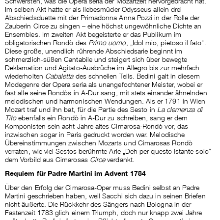
Schwersten, was die Opera seria der Mozartzeit hervorgebracht hat.
Im selben Akt hatte er als liebesmüder Odysseus allein drei
Abschiedsduette mit der Primadonna Anna Pozzi in der Rolle der
Zauberin Circe zu singen – eine höchst ungewöhnliche Dichte an
Ensembles. Im zweiten Akt begeisterte er das Publikum im
obligatorischen Rondò des
Primo uomo
, „Idol mio, pietoso il fato".
Diese große, unendlich rührende Abschiedsarie beginnt im
schmerzlich-süßen Cantabile und steigert sich über bewegte
Deklamation und Agitato-Ausbrüche im Allegro bis zur mehrfach
wiederholten
Cabaletta
des schnellen Teils. Bedini galt in diesem
Modegenre der Opera seria als unangefochtener Meister, wobei er
fast alle seine Rondòs in A-Dur sang, mit stets einander ähnelnden
melodischen und harmonischen Wendungen. Als er 1791 in Wien
Mozart traf und ihn bat, für die Partie des Sesto in
La clemenza di
Tito
ebenfalls ein Rondò in A-Dur zu schreiben, sang er dem
Komponisten sein acht Jahre altes Cimarosa-Rondò vor, das
inzwischen sogar in Paris gedruckt worden war. Melodische
Übereinstimmungen zwischen Mozarts und Cimarosas Rondò
verraten, wie viel Sestos berühmte Arie „Deh per questo istante solo“
dem Vorbild aus Cimarosas
Circe
verdankt.
Requiem für Padre Martini im Advent 1784
Über den Erfolg der Cimarosa-Oper muss Bedini selbst an Padre
Martini geschrieben haben, weil Sacchi sich dazu in seinen Briefen
nicht äußerte. Die Rückkehr des Sängers nach Bologna in der
Fastenzeit 1783 glich einem Triumph, doch nur knapp zwei Jahre
später hatte Bedini die traurige Pflicht, die erste Sopranpartie im