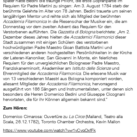
Requiem für Padre Martini zu singen: Am 3. August 1784 starb der
berühmte Gelehrte im Alter von 78 Jahren. Bedini trauerte um seinen
langjährigen Mentor und reihte sich als Mitglied der berühmten
Accademia Filarmonica
in die Riesenschar der Musiker ein, die am
Donnerstag vor dem zweiten Advent das Requiem für den
Verstorbenen aufführten. Die
Gazzetta di Bologna
berichtete: „Am 2.
Dezember dieses Jahres hielten die
Accademici Filarmonici
dieser
Stadt zusammen mit einigen Schülern des verstorbenen
hochwürdigsten Padre Maestro Gioan Battista Martini und
verschiedenen anderen hochgestellten Persönlichkeiten in der Kirche
der Lateran-Kanoniker, San Giovanni in Monte, ein feierliches
Requiem für den unvergleichlichen Bologneser Padre Maestro,
Franziskanerminorit, Akademiker am
Istituto delle Scienze
und
Ehrenmitglied der
Accademia Filarmonica
. Die erlesene Musik war
von 13 verschiedenen Maestri aus Bologna komponiert worden,
allesamt Mitglieder der
Accademia Filarmonica
, hervorragend
ausgeführt von 186 Sängern und Instrumentalisten, unter denen sich
besonders die Herren Domenico Bedini und Giuseppe Cicognani
hervortaten, die für ihr Können allgemein bekannt sind.“
Zum Hören:
Domenico Cimarosa: Ouvertüre zu
La Circe
(Mailand, Teatro alla
Scala, 26.12.1782), Toronto Chamber Orchestra, Kevin Mallon
https://www.youtube.com/watch?v=r1vCvqOxfFk