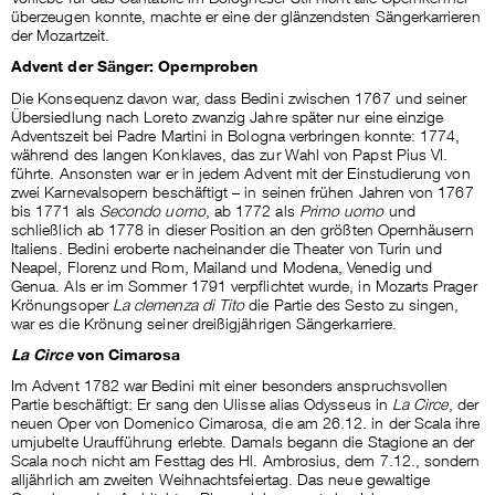
überzeugen konnte, machte er eine der glänzendsten Sängerkarrieren
der Mozartzeit.
Advent der Sänger: Opernproben
Die Konsequenz davon war, dass Bedini zwischen 1767 und seiner
Übersiedlung nach Loreto zwanzig Jahre später nur eine einzige
Adventszeit bei Padre Martini in Bologna verbringen konnte: 1774,
während des langen Konklaves, das zur Wahl von Papst Pius VI.
führte. Ansonsten war er in jedem Advent mit der Einstudierung von
zwei Karnevalsopern beschäftigt – in seinen frühen Jahren von 1767
bis 1771 als
Secondo uomo
, ab 1772 als
Primo uomo
und
schließlich ab 1778 in dieser Position an den größten Opernhäusern
Italiens. Bedini eroberte nacheinander die Theater von Turin und
Neapel, Florenz und Rom, Mailand und Modena, Venedig und
Genua. Als er im Sommer 1791 verpflichtet wurde, in Mozarts Prager
Krönungsoper
La clemenza di Tito
die Partie des Sesto zu singen,
war es die Krönung seiner dreißigjährigen Sängerkarriere.
La Circ
e
von Cimarosa
Im Advent 1782 war Bedini mit einer besonders anspruchsvollen
Partie beschäftigt: Er sang den Ulisse alias Odysseus in
La Circe
, der
neuen Oper von Domenico Cimarosa, die am 26.12. in der Scala ihre
umjubelte Uraufführung erlebte. Damals begann die Stagione an der
Scala noch nicht am Festtag des Hl. Ambrosius, dem 7.12., sondern
alljährlich am zweiten Weihnachtsfeiertag. Das neue gewaltige