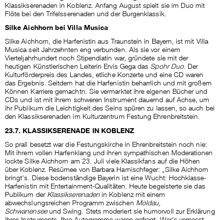
Klassikserenaden in Koblenz. Anfang August spielt sie im Duo mit
Flöte bei den Trifelsserenaden und der Burgenklassik.
Silke Aichhorn bei Villa Musica
Silke Aichhorn, die Harfenistin aus Traunstein in Bayern, ist mit Villa
Musica seit Jahrzehnten eng verbunden. Als sie vor einem
Vierteljahrhundert noch Stipendiatin war, gründete sie mit der
heutigen Künstlerischen Leiterin Ervis Gega das
Spohr Duo
. Der
Kulturförderpreis des Landes, etliche Konzerte und eine CD waren
das Ergebnis. Seitdem hat die Harfenistin beharrlich und mit großem
Können Karriere gemachtn. Sie vermarktet ihre eigenen Bücher und
CDs und ist mit ihrem schweren Instrument dauernd auf Achse, um
ihr Publikum die Leichtigkeit des Seins spüren zu lassen, so auch bei
den Klassikserenaden im Kulturzentrum Festung Ehrenbreitstein.
23.7. KLASSIKSERENADE IN KOBLENZ
So prall besetzt war die Festungskirche in Ehrenbreitstein noch nie:
Mit ihrem vollen Harfenklang und ihren sympathischen Moderationen
lockte Silke Aichhorn am 23. Juli viele Klassikfans auf die Höhen
über Koblenz. Resümee von Barbara Harnischfeger: „Silke Aichhorn
bringt's. Diese bodenständige Bayerin ist eine Wucht: Hochklasse-
Harfenistin mit Entertainment-Qualitäten. Heute begeisterte sie das
Publikum der
Klassikserenaden
in Koblenz mit einem
abwechslungsreichen Programm zwischen
Moldau
,
Schwanensee
und Swing. Stets moderiert sie humorvoll zur Erklärung
ihres Instruments. Ihre Autogramme waren gefragt. Wer's verpasst