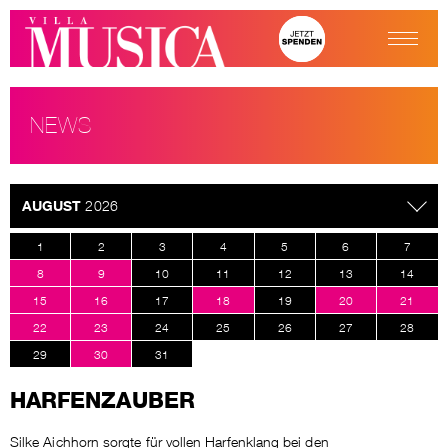
NEWS
AUGUST
2026
1
2
3
4
5
6
7
8
9
10
11
12
13
14
15
16
17
18
19
20
21
22
23
24
25
26
27
28
29
30
31
HARFENZAUBER
Silke Aichhorn sorgte für vollen Harfenklang bei den