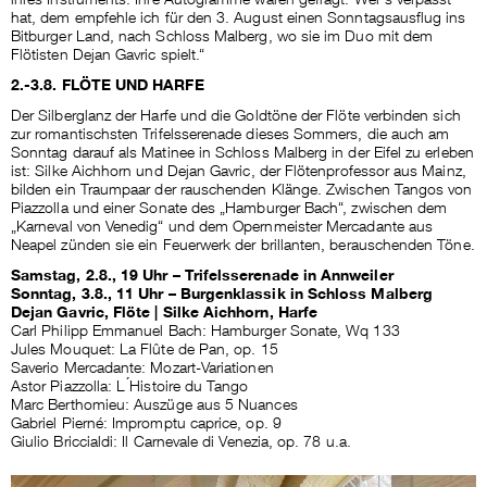
hat, dem empfehle ich für den 3. August einen Sonntagsausflug ins
Bitburger Land, nach Schloss Malberg, wo sie im Duo mit dem
Flötisten Dejan Gavric spielt.“
2.-3.8. FLÖTE UND HARFE
Der Silberglanz der Harfe und die Goldtöne der Flöte verbinden sich
zur romantischsten Trifelsserenade dieses Sommers, die auch am
Sonntag darauf als Matinee in Schloss Malberg in der Eifel zu erleben
ist: Silke Aichhorn und Dejan Gavric, der Flötenprofessor aus Mainz,
bilden ein Traumpaar der rauschenden Klänge. Zwischen Tangos von
Piazzolla und einer Sonate des „Hamburger Bach“, zwischen dem
„Karneval von Venedig“ und dem Opernmeister Mercadante aus
Neapel zünden sie ein Feuerwerk der brillanten, berauschenden Töne.
Samstag, 2.8., 19 Uhr – Trifelsserenade in Annweiler
Sonntag, 3.8., 11 Uhr – Burgenklassik in Schloss Malberg
Dejan Gavric, Flöte | Silke Aichhorn, Harfe
Carl Philipp Emmanuel Bach: Hamburger Sonate, Wq 133
Jules Mouquet: La Flûte de Pan, op. 15
Saverio Mercadante: Mozart-Variationen
Astor Piazzolla: L ́Histoire du Tango
Marc Berthomieu: Auszüge aus 5 Nuances
Gabriel Pierné: Impromptu caprice, op. 9
Giulio Briccialdi: Il Carnevale di Venezia, op. 78 u.a.