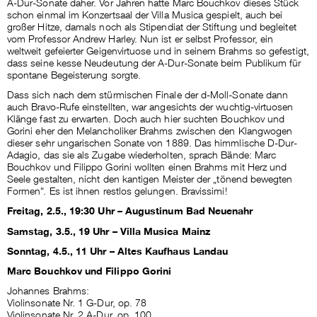
A-Dur-Sonate daher. Vor Jahren hatte Marc Bouchkov dieses Stück
schon einmal im Konzertsaal der Villa Musica gespielt, auch bei
großer Hitze, damals noch als Stipendiat der Stiftung und begleitet
vom Professor Andrew Harley. Nun ist er selbst Professor, ein
weltweit gefeierter Geigenvirtuose und in seinem Brahms so gefestigt,
dass seine kesse Neudeutung der A-Dur-Sonate beim Publikum für
spontane Begeisterung sorgte.
Dass sich nach dem stürmischen Finale der d-Moll-Sonate dann
auch Bravo-Rufe einstellten, war angesichts der wuchtig-virtuosen
Klänge fast zu erwarten. Doch auch hier suchten Bouchkov und
Gorini eher den Melancholiker Brahms zwischen den Klangwogen
dieser sehr ungarischen Sonate von 1889. Das himmlische D-Dur-
Adagio, das sie als Zugabe wiederholten, sprach Bände: Marc
Bouchkov und Filippo Gorini wollten einen Brahms mit Herz und
Seele gestalten, nicht den kantigen Meister der „tönend bewegten
Formen“. Es ist ihnen restlos gelungen. Bravissimi!
Freitag, 2.5., 19:30 Uhr – Augustinum Bad Neuenahr
Samstag, 3.5., 19 Uhr – Villa Musica Mainz
Sonntag, 4.5., 11 Uhr – Altes Kaufhaus Landau
Marc Bouchkov und Filippo Gorini
Johannes Brahms:
Violinsonate Nr. 1 G-Dur, op. 78
Violinsonate Nr. 2 A-Dur, op. 100