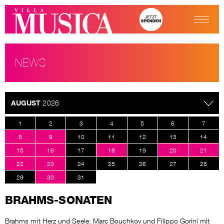
NEWS
AUGUST
2026
1
2
3
4
5
6
7
8
9
10
11
12
13
14
15
16
17
18
19
20
21
22
23
24
25
26
27
28
29
30
31
BRAHMS-SONATEN
Brahms mit Herz und Seele: Marc Bouchkov und Filippo Gorini mit