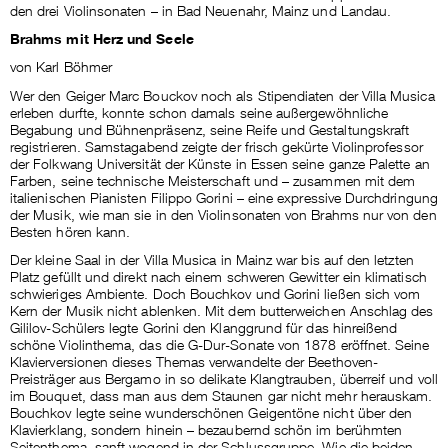
den drei Violinsonaten – in Bad Neuenahr, Mainz und Landau.
Brahms mit Herz und Seele
von Karl Böhmer
Wer den Geiger Marc Bouckov noch als Stipendiaten der Villa Musica
erleben durfte, konnte schon damals seine außergewöhnliche
Begabung und Bühnenpräsenz, seine Reife und Gestaltungskraft
registrieren. Samstagabend zeigte der frisch gekürte Violinprofessor
der Folkwang Universität der Künste in Essen seine ganze Palette an
Farben, seine technische Meisterschaft und – zusammen mit dem
italienischen Pianisten Filippo Gorini – eine expressive Durchdringung
der Musik, wie man sie in den Violinsonaten von Brahms nur von den
Besten hören kann.
Der kleine Saal in der Villa Musica in Mainz war bis auf den letzten
Platz gefüllt und direkt nach einem schweren Gewitter ein klimatisch
schwieriges Ambiente. Doch Bouchkov und Gorini ließen sich vom
Kern der Musik nicht ablenken. Mit dem butterweichen Anschlag des
Gililov-Schülers legte Gorini den Klanggrund für das hinreißend
schöne Violinthema, das die G-Dur-Sonate von 1878 eröffnet. Seine
Klavierversionen dieses Themas verwandelte der Beethoven-
Preisträger aus Bergamo in so delikate Klangtrauben, überreif und voll
im Bouquet, dass man aus dem Staunen gar nicht mehr herauskam.
Bouchkov legte seine wunderschönen Geigentöne nicht über den
Klavierklang, sondern hinein – bezaubernd schön im berühmten
Seitenthema, sanft wogend in der Schlussgruppe. Wie die beiden