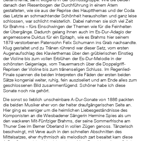
danach den Riesenbogen der Durchführung in einem Atem
gestalteten, wie sie aus der Reprise des Hauptthemas und der Coda
das Letzte an schmachtender Schönheit herausholten und ganz leise
schlossen, war schlicht meisterlich. Dabei nahmen sie sich viel Zeit
für Brahms – fürs Einschwingen der Themen wie für die Feinheiten
der Übergänge. Dadurch gelang ihnen auch im Es-Dur-Adagio der
angemessene Duktus für ein Epitaph, wie es Brahms hier seinem
1879 verstorbenen Patensohn Felix Schumann ins Grab nachsandte.
Klug gestaltet und zu Tränen rührend war dieser Satz, vom ersten
Augenaufschlag des Klavierthemas über den grüblerischen Einstieg
der Violine bis zum vollen Erblühen der Es-Dur-Melodie in der
schönsten Geigenlage, vom Trauermarsch über die Doppelgriff-
Reprisen der Violine bis zum tränenseligen Schluss. Im Regenlied-
Finale spannen die beiden Interpreten die Fäden der ersten beiden
Sätze kongenial weiter, ruhig, fein ausziseliert und am Ende alles zum
geschlossenen Bild zusammenfügend. Schöner habe ich diese
Sonate noch nie gehört.
Die sonst so lieblich unscheinbare A-Dur-Sonate von 1886 packten
die beiden Musiker eher von der heiter draufgängerischen Seite an.
Hier ging es weniger um die heimlichen Liebesgeständnisse des
Komponisten an die Wiesbadener Sängerin Hermine Spies als um
den wackeren Mit-Fünfziger Brahms, der seine Sommerfrische am
Thuner See im Berner Oberland in vollen Zügen genoss. Tänzerisch
beschwingt, mit Verve auch in den schnellen Abschnitten des
Mittelsatzes, eher rhythmisch als melodisch zart besaitet kam diese