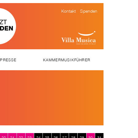
Kontakt
Spenden
PRESSE
KAMMERMUSIKFÜHRER
SSEMITTEILUNGEN
WNLOADS
EOS
20
21
22
23
24
25
26
27
28
29
30
31