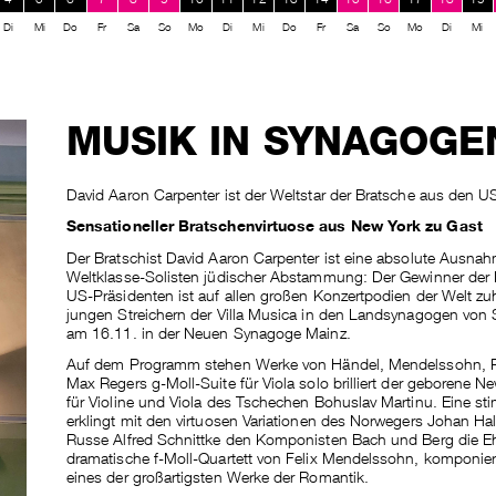
Di
Mi
Do
Fr
Sa
So
Mo
Di
Mi
Do
Fr
Sa
So
Mo
Di
Mi
MUSIK IN SYNAGOGE
David Aaron Carpenter ist der Weltstar der Bratsche aus den U
Sensationeller Bratschenvirtuose aus New York zu Gast
Der Bratschist David Aaron Carpenter ist eine absolute Ausn
Weltklasse-Solisten jüdischer Abstammung: Der Gewinner der
US-Präsidenten ist auf allen großen Konzertpodien der Welt zuh
jungen Streichern der Villa Musica in den Landsynagogen von 
am 16.11. in der Neuen Synagoge Mainz.
Auf dem Programm stehen Werke von Händel, Mendelssohn, R
Max Regers g-Moll-Suite für Viola solo brilliert der geborene 
für Violine und Viola des Tschechen Bohuslav Martinu. Eine s
erklingt mit den virtuosen Variationen des Norwegers Johan Hal
Russe Alfred Schnittke den Komponisten Bach und Berg die E
dramatische f-Moll-Quartett von Felix Mendelssohn, komponie
eines der großartigsten Werke der Romantik.