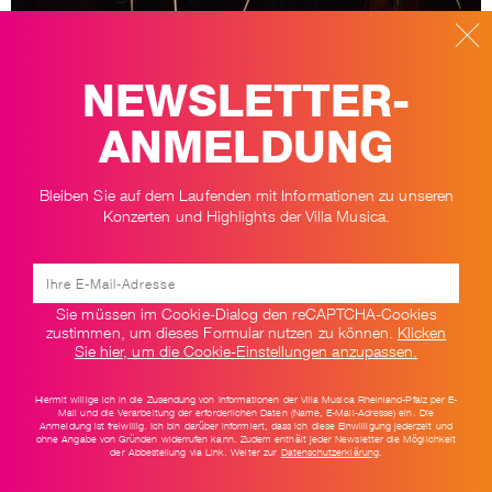
ELAIA QUARTETT
NEWSLETTER-
ANMELDUNG
Elaia Quartett (c) Lukas Diller
Bleiben Sie auf dem Laufenden mit Informationen zu unseren
ZURÜCK ZU
Konzerten und Highlights der Villa Musica.
Sie müssen im Cookie-Dialog den reCAPTCHA-Cookies
zustimmen, um dieses Formular nutzen zu können.
Klicken
Newsletter
Impressum
AGB
Datenschutz
Kontakt
Sie hier, um die Cookie-Einstellungen anzupassen.
Hiermit willige ich in die Zusendung von Informationen der Villa Musica Rheinland-Pfalz per E-
Mail und die Verarbeitung der erforderlichen Daten (Name, E-Mail-Adresse) ein. Die
Anmeldung ist freiwillig. Ich bin darüber informiert, dass ich diese Einwilligung jederzeit und
ohne Angabe von Gründen widerrufen kann. Zudem enthält jeder Newsletter die Möglichkeit
der Abbestellung via Link. Weiter zur
Datenschutzerklärung
.