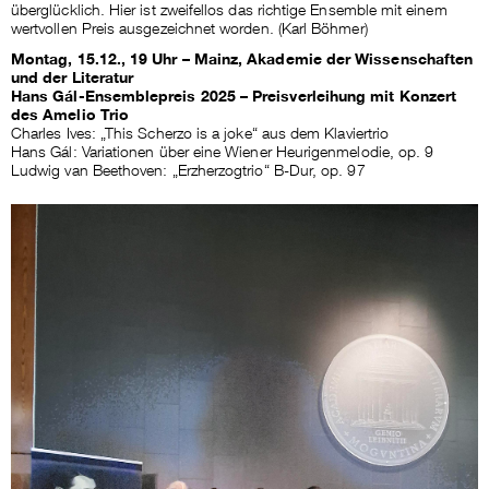
überglücklich. Hier ist zweifellos das richtige Ensemble mit einem
wertvollen Preis ausgezeichnet worden. (Karl Böhmer)
Montag, 15.12., 19 Uhr – Mainz, Akademie der Wissenschaften
und der Literatur
Hans Gál-Ensemblepreis 2025 – Preisverleihung mit Konzert
des Amelio Trio
Charles Ives: „This Scherzo is a joke“ aus dem Klaviertrio
Hans Gál: Variationen über eine Wiener Heurigenmelodie, op. 9
Ludwig van Beethoven: „Erzherzogtrio“ B-Dur, op. 97