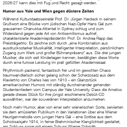
2026/27 kann dies mit Fug und Recht gesagt werden.
Humor aus Yale und Wien gegen düstere Zeiten
Während Kulturstaatssekretär Prof. Dr. Jürgen Hardeck in seinem
Grußwort eine Brücke vom jüdischen Nazi-Opfer Hans Gál zum
grausamen Chanukka-Attentat in Sydney schlug und zum
Widerstand gegen jede Art von Antisemitismus aufrief,
charakterisierte Akademiepräsidentin Prof. Dr. Andrea Rapp das
Preisträgertrio: Es zeichne sich durch „eine Kombination aus
ausdrucksstarker Musikalität, intelligenter Interpretation, persönlichem
Zugang zum Werk und großer Bühnenpräsenz“ aus. Die drei jungen
Musiker, die sich seit Kindertagen kennen, bestätigten diese Worte
durch eine furiose Leistung im prall gefüllten Akademiesaal.
Rhythmisch packend, fantastisch frei und im gewollten Chaos
traumwandlerisch sicher gelang schon der Scherzosatz aus dem
Klaviertrio von Charles Ives von 1910 – ein Glanzstück
amerikanischen Humors mit ständig durcheinander gehenden
Studentenliedern vom Campus der Yale University. Dass die Amelios
gerade dieses Stück für ihre jüngst erschienene Debüt-CD
auswählten, war der souveränen Interpretation anzumerken.
Noch mehr Humor, aber von einer sehr wienerischen Sorte, servierten
sie dem amüsierten Publikum in den Variationen über eine Wiener
Heurigenmelodie vom jungen Hans Gál – eine Sottise aus dem
Schicksalsjahr 1914, in feiner Brahminischer Klanglichkeit gestaltet,
am Schluss sogar mit einem Schuss Wiener Schmäh.