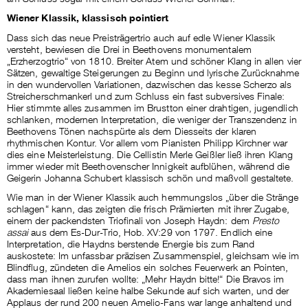
Wiener Klassik, klassisch pointiert
Dass sich das neue Preisträgertrio auch auf edle Wiener Klassik
versteht, bewiesen die Drei in Beethovens monumentalem
„Erzherzogtrio“ von 1810. Breiter Atem und schöner Klang in allen vier
Sätzen, gewaltige Steigerungen zu Beginn und lyrische Zurücknahme
in den wundervollen Variationen, dazwischen das kesse Scherzo als
Streicherschmankerl und zum Schluss ein fast subversives Finale:
Hier stimmte alles zusammen im Brustton einer drahtigen, jugendlich
schlanken, modernen Interpretation, die weniger der Transzendenz in
Beethovens Tönen nachspürte als dem Diesseits der klaren
rhythmischen Kontur. Vor allem vom Pianisten Philipp Kirchner war
dies eine Meisterleistung. Die Cellistin Merle Geißler ließ ihren Klang
immer wieder mit Beethovenscher Innigkeit aufblühen, während die
Geigerin Johanna Schubert klassisch schön und maßvoll gestaltete.
Wie man in der Wiener Klassik auch hemmungslos „über die Stränge
schlagen“ kann, das zeigten die frisch Prämierten mit ihrer Zugabe,
einem der packendsten Triofinali von Joseph Haydn: dem
Presto
assai
aus dem Es-Dur-Trio, Hob. XV:29 von 1797. Endlich eine
Interpretation, die Haydns berstende Energie bis zum Rand
auskostete: Im unfassbar präzisen Zusammenspiel, gleichsam wie im
Blindflug, zündeten die Amelios ein solches Feuerwerk an Pointen,
dass man ihnen zurufen wollte: „Mehr Haydn bitte!“ Die Bravos im
Akademiesaal ließen keine halbe Sekunde auf sich warten, und der
Applaus der rund 200 neuen Amelio-Fans war lange anhaltend und