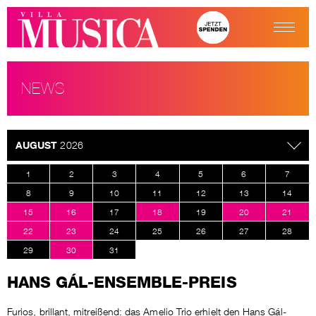
NEWS
AUGUST
2026
1
2
3
4
5
6
7
8
9
10
11
12
13
14
15
16
17
18
19
20
21
22
23
24
25
26
27
28
29
30
31
HANS GÁL-ENSEMBLE-PREIS
Furios, brillant, mitreißend: das Amelio Trio erhielt den Hans Gál-