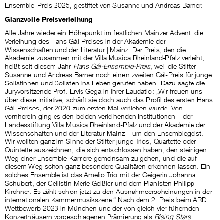
Ensemble-Preis 2025, gestiftet von Susanne und Andreas Barner.
Glanzvolle Preisverleihung
Alle Jahre wieder ein Höhepunkt im festlichen Mainzer Advent: die
Verleihung des Hans Gál-Preises in der Akademie der
Wissenschaften und der Literatur | Mainz. Der Preis, den die
Akademie zusammen mit der Villa Musica Rheinland-Pfalz verleiht,
heißt seit diesem Jahr
Hans Gál-Ensemble-Preis
, weil die Stifter
Susanne und Andreas Barner noch einen zweiten Gál-Preis für junge
Solistinnen und Solisten ins Leben gerufen haben. Dazu sagte die
Juryvorsitzende Prof. Ervis Gega in ihrer Laudatio: „Wir freuen uns
über diese Initiative, schärft sie doch auch das Profil des ersten Hans
Gál-Preises, der 2020 zum ersten Mal verliehen wurde. Von
vornherein ging es den beiden verleihenden Institutionen – der
Landesstiftung Villa Musica Rheinland-Pfalz und der Akademie der
Wissenschaften und der Literatur Mainz – um den Ensemblegeist.
Wir wollten ganz im Sinne der Stifter junge Trios, Quartette oder
Quintette auszeichnen, die sich entschlossen haben, den steinigen
Weg einer Ensemble-Karriere gemeinsam zu gehen, und die auf
diesem Weg schon ganz besondere Qualitäten erkennen lassen. Ein
solches Ensemble ist das Amelio Trio mit der Geigerin Johanna
Schubert, der Cellistin Merle Geißler und dem Pianisten Philipp
Kirchner. Es zählt schon jetzt zu den Ausnahmeerscheinungen in der
internationalen Kammermusikszene.“ Nach dem 2. Preis beim ARD
Wettbewerb 2023 in München und der von gleich vier fühernden
Konzerthäusern vorgeschlagenen Prämierung als
Rising Stars