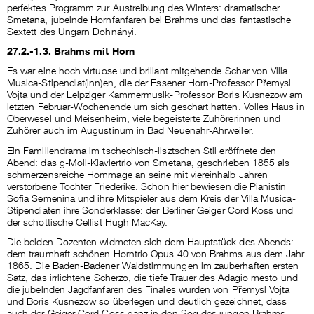
perfektes Programm zur Austreibung des Winters: dramatischer
Smetana, jubelnde Hornfanfaren bei Brahms und das fantastische
Sextett des Ungarn Dohnányi.
27.2.-1.3. Brahms mit Horn
Es war eine hoch virtuose und brillant mitgehende Schar von Villa
Musica-Stipendiat(inn)en, die der Essener Horn-Professor Přemysl
Vojta und der Leipziger Kammermusik-Professor Boris Kusnezow am
letzten Februar-Wochenende um sich geschart hatten. Volles Haus in
Oberwesel und Meisenheim, viele begeisterte Zuhörerinnen und
Zuhörer auch im Augustinum in Bad Neuenahr-Ahrweiler.
Ein Familiendrama im tschechisch-lisztschen Stil eröffnete den
Abend: das g-Moll-Klaviertrio von Smetana, geschrieben 1855 als
schmerzensreiche Hommage an seine mit viereinhalb Jahren
verstorbene Tochter Friederike. Schon hier bewiesen die Pianistin
Sofia Semenina und ihre Mitspieler aus dem Kreis der Villa Musica-
Stipendiaten ihre Sonderklasse: der Berliner Geiger Cord Koss und
der schottische Cellist Hugh MacKay.
Die beiden Dozenten widmeten sich dem Hauptstück des Abends:
dem traumhaft schönen Horntrio Opus 40 von Brahms aus dem Jahr
1865. Die Baden-Badener Waldstimmungen im zauberhaften ersten
Satz, das irrlichtene Scherzo, die tiefe Trauer des Adagio mesto und
die jubelnden Jagdfanfaren des Finales wurden von Přemysl Vojta
und Boris Kusnezow so überlegen und deutlich gezeichnet, dass
auch der Geiger Cord Coss ganz in den Sog des jungen Brahms