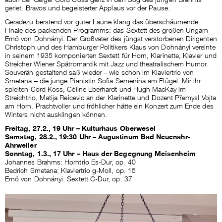
geriet. Bravos und begeisterter Applaus vor der Pause.
Geradezu berstend vor guter Laune klang das überschäumende
Finale des packenden Programms: das Sextett des großen Ungarn
Ernö von Dohnányi. Der Großvater des jüngst verstorbenen Dirigenten
Christoph und des Hamburger Politikers Klaus von Dohnányi vereinte
in seinem 1935 komponierten Sextett für Horn, Klarinette, Klavier und
Streicher Wiener Spätromantik mit Jazz und theatralischem Humor.
Souverän gestaltend saß wieder – wie schon im Klaviertrio von
Smetana – die junge Pianistin Sofia Semenina am Flügel. Mir ihr
spielten Cord Koss, Céline Eberhardt und Hugh MacKay im
Streichtrio, Matija Reicevic an der Klarinette und Dozent Přemysl Vojta
am Horn. Prachtvoller und fröhlicher hätte ein Konzert zum Ende des
Winters nicht ausklingen können.
Freitag, 27.2., 19 Uhr – Kulturhaus Oberwesel
Samstag, 28.2., 19:30 Uhr – Augustinum Bad Neuenahr-
Ahrweiler
Sonntag, 1.3., 17 Uhr – Haus der Begegnung Meisenheim
Johannes Brahms: Horntrio Es-Dur, op. 40
Bedrich Smetana: Klaviertrio g-Moll, op. 15
Ernö von Dohnányi: Sextett C-Dur, op. 37