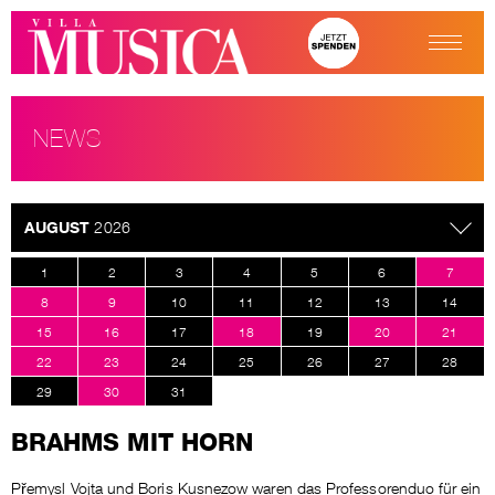
NEWS
AUGUST
2026
1
2
3
4
5
6
7
8
9
10
11
12
13
14
15
16
17
18
19
20
21
22
23
24
25
26
27
28
29
30
31
BRAHMS MIT HORN
Přemysl Vojta und Boris Kusnezow waren das Professorenduo für ein