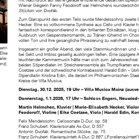
Wiener Geigerin Fanny Feodoroff war Helmchens wunderschön 
Stücken
von Dvořák.
Zum Glanzpunkt des ersten Teils wurde Mendelssohns zweite
Hecker. Eine so vollkommene Synthese aus Cello und Klavier hat
fantastisch korrespondierend in den brillanten Ecksätzen, klug 
Ausbruch von Gespensterromantik, zu Tränen rühernd im Chora
vollen Ton und ihre gesangliche Phrasierung zu wahrhaft bewe
erin
Insgesamt ein großer Abend, den viele Stammkundinnen und -k
Eike
bei Sekt und Imbiss gesellig ausklingen ließen. Eine üppigere 
rie-
leuchtender Kammermusik hätte man sich zum Jahreswechsel 
nz).
beiden Stipendiaten im Streicherensemble als Trumpfkarten er
Coetzee und der schwedische Kontrabassist Harald Edin – übri
Stpendiatin Kristina Edin, die derzeit im Philharmonischen Staa
Kreise der Villa Musica.
Dienstag, 30.12. 2025, 19 Uhr – Villa Musica Mainz (ausve
Donnerstag, 1.1.2026, 17 Uhr – Schloss Engers, Neuwied-
Martin Helmchen, Klavier | Marie-Elisabeth Hecker, Violon
Feodoroff, Violine | Eike Coetzee, Viola | Harald Edin, K
Felix Mendelssohn: Cellosonate D­-Dur, op. 58
Franz Schubert: Klaviersonate As­-Dur, D 557
Antonín Dvořák: Romantische Stücke, op. 75
Franz Schubert: Klavierquintett A­-Dur, D 667 („Forellenquintett“