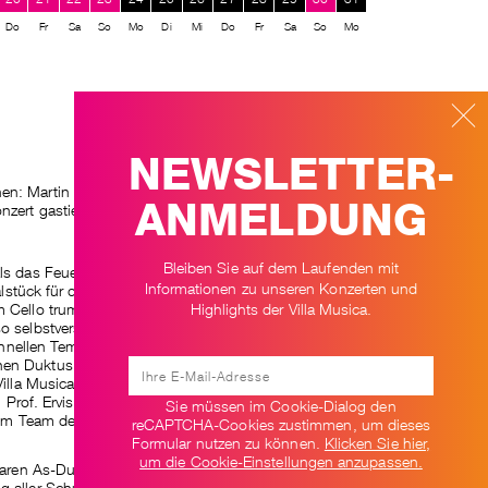
Do
Fr
Sa
So
Mo
Di
Mi
Do
Fr
Sa
So
Mo
NEWSLETTER-
en: Martin Helmchen und Marie-Elisabeth Hecker
ANMELDUNG
zert gastieren sie in Schloss Engers.
Bleiben Sie auf dem Laufenden mit
als das Feuerwerk: Schuberts
Forellenquintett
erwies
Informationen zu unseren Konzerten und
ealstück für den Jahreswechsel. Denn Martin
Highlights der Villa Musica.
m Cello trumpften in so vollkommener
selbstverständlich in ihr Musizieren hinein, als
chnellen Tempi, rhyhmisch federnd, klanglich aufs
en Duktus, bescherte diese Version des berühmten
 Villa Musica einen beglückenden Jahresausklang.
, Prof. Ervis Gega, und der Vorstandsvorsitzende,
Sie müssen im Cookie-Dialog den
m Team der Stiftung für ein sehr erfolgreiches Jahr
reCAPTCHA-Cookies zustimmen, um dieses
Formular nutzen zu können.
Klicken Sie hier,
um die Cookie-Einstellungen anzupassen.
 raren As-Dur-Sonate des jungen Schubert und wies
 aller Schubertschen Klaviersonaten hin. Die junge