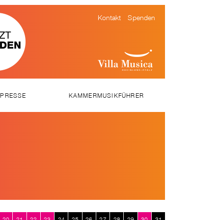
Kontakt
Spenden
PRESSE
KAMMERMUSIKFÜHRER
SSEMITTEILUNGEN
WNLOADS
EOS
20
21
22
23
24
25
26
27
28
29
30
31