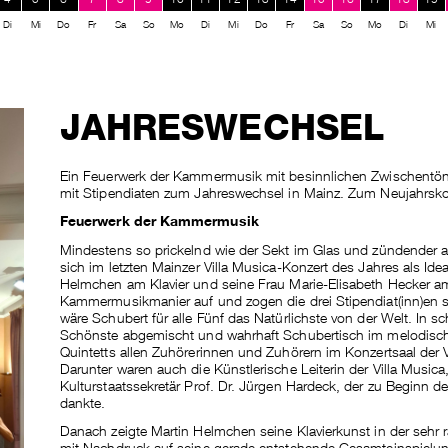
Di
Mi
Do
Fr
Sa
So
Mo
Di
Mi
Do
Fr
Sa
So
Mo
Di
Mi
JAHRESWECHSEL
Ein Feuerwerk der Kammermusik mit besinnlichen Zwischentön
mit Stipendiaten zum Jahreswechsel in Mainz. Zum Neujahrskon
Feuerwerk der Kammermusik
Mindestens so prickelnd wie der Sekt im Glas und zündender 
sich im letzten Mainzer Villa Musica-Konzert des Jahres als Id
Helmchen am Klavier und seine Frau Marie-Elisabeth Hecker a
Kammermusikmanier auf und zogen die drei Stipendiat(inn)en so 
wäre Schubert für alle Fünf das Natürlichste von der Welt. In s
Schönste abgemischt und wahrhaft Schubertisch im melodisch
Quintetts allen Zuhörerinnen und Zuhörern im Konzertsaal der
Darunter waren auch die Künstlerische Leiterin der Villa Musica
Kulturstaatssekretär Prof. Dr. Jürgen Hardeck, der zu Beginn de
dankte.
Danach zeigte Martin Helmchen seine Klavierkunst in der sehr
mit Nachdruck auf seine gerade entstehende Gesamteinspielung