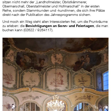
sitzen nicht mehr der „Landhofmeister, Obristkämmerer,
Obermarschall, Oberstallmeister und Hofmarschall“ in der ersten
Reihe, sondern Stammkunden und -kundinnen, die sich ihre Plätze
direkt nach der Publikation des Jahresprogramms sichern.
Und moch ein Weg steht allen Interessierten frei, um die Prunkräume
zu erleben: die
Besichtigungen an Sonn- und Feiertagen
, die man
buchen kann (02622 / 9264117).