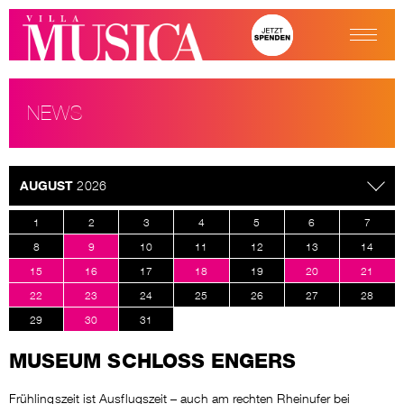
NEWS
AUGUST
2026
1
2
3
4
5
6
7
8
9
10
11
12
13
14
15
16
17
18
19
20
21
22
23
24
25
26
27
28
29
30
31
MUSEUM SCHLOSS ENGERS
Frühlingszeit ist Ausflugszeit – auch am rechten Rheinufer bei