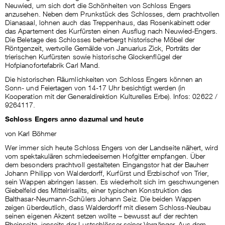
Neuwied, um sich dort die Schönheiten von Schloss Engers
anzusehen. Neben dem Prunkstück des Schlosses, dem prachtvollen
Dianasaal, lohnen auch das Treppenhaus, das Rosenkabinett oder
das Apartement des Kurfürsten einen Ausflug nach Neuwied-Engers.
Die Beletage des Schlosses beherbergt historische Möbel der
Röntgenzeit, wertvolle Gemälde von Januarius Zick, Porträts der
trierischen Kurfürsten sowie historische Glockenflügel der
Hofpianofortefabrik Carl Mand.
Die historischen Räumlichkeiten von Schloss Engers können an
Sonn- und Feiertagen von 14-17 Uhr besichtigt werden (in
Kooperation mit der Generaldirektion Kulturelles Erbe). Infos: 02622 /
9264117.
Schloss Engers anno dazumal und heute
von Karl Böhmer
Wer immer sich heute Schloss Engers von der Landseite nähert, wird
vom spektakulären schmiedeeisernen Hofgitter empfangen. Über
dem besonders prachtvoll gestalteten Eingangstor hat der Bauherr
Johann Philipp von Walderdorff, Kurfürst und Erzbischof von Trier,
sein Wappen abringen lassen. Es wiederholt sich im geschwungenen
Giebelfeld des Mittelrisalits, einer typischen Konstruktion des
Balthasar-Neumann-Schülers Johann Seiz. Die beiden Wappen
zeigen überdeutlich, dass Walderdorff mit diesem Schloss-Neubau
seinen eigenen Akzent setzen wollte – bewusst auf der rechten
Rheinseite, jenseits der Lustschlösser seiner Vorgänger. Aus dem