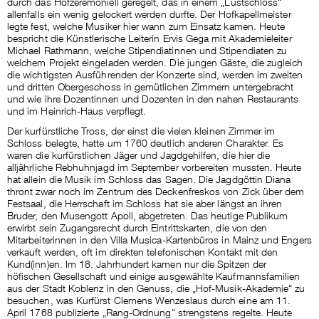
durch das Hofzeremoniell geregelt, das in einem „Lustschloss“
allenfalls ein wenig gelockert werden durfte. Der Hofkapellmeister
legte fest, welche Musiker hier wann zum Einsatz kamen. Heute
bespricht die Künstlerische Leiterin Ervis Gega mit Akademieleiter
Michael Rathmann, welche Stipendiatinnen und Stipendiaten zu
welchem Projekt eingeladen werden. Die jungen Gäste, die zugleich
die wichtigsten Ausführenden der Konzerte sind, werden im zweiten
und dritten Obergeschoss in gemütlichen Zimmern untergebracht
und wie ihre Dozentinnen und Dozenten in den nahen Restaurants
und im Heinrich-Haus verpflegt.
Der kurfürstliche Tross, der einst die vielen kleinen Zimmer im
Schloss belegte, hatte um 1760 deutlich anderen Charakter. Es
waren die kurfürstlichen Jäger und Jagdgehilfen, die hier die
alljährliche Rebhuhnjagd im September vorbereiten mussten. Heute
hat allein die Musik im Schloss das Sagen. Die Jagdgöttin Diana
thront zwar noch im Zentrum des Deckenfreskos von Zick über dem
Festsaal, die Herrschaft im Schloss hat sie aber längst an ihren
Bruder, den Musengott Apoll, abgetreten. Das heutige Publikum
erwirbt sein Zugangsrecht durch Eintrittskarten, die von den
Mitarbeiterinnen in den Villa Musica-Kartenbüros in Mainz und Engers
verkauft werden, oft im direkten telefonischen Kontakt mit den
Kund(inn)en. Im 18. Jahrhundert kamen nur die Spitzen der
höfischen Gesellschaft und einige ausgewählte Kaufmannsfamilien
aus der Stadt Koblenz in den Genuss, die „Hof-Musik-Akademie“ zu
besuchen, was Kurfürst Clemens Wenzeslaus durch eine am 11.
April 1768 publizierte „Rang-Ordnung“ strengstens regelte. Heute