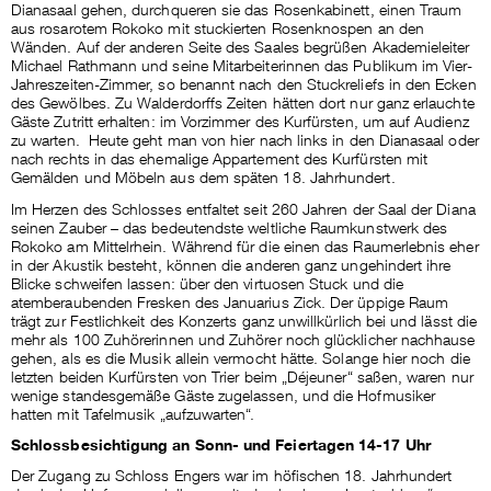
Dianasaal gehen, durchqueren sie das Rosenkabinett, einen Traum
aus rosarotem Rokoko mit stuckierten Rosenknospen an den
Wänden. Auf der anderen Seite des Saales begrüßen Akademieleiter
Michael Rathmann und seine Mitarbeiterinnen das Publikum im Vier-
Jahreszeiten-Zimmer, so benannt nach den Stuckreliefs in den Ecken
des Gewölbes. Zu Walderdorffs Zeiten hätten dort nur ganz erlauchte
Gäste Zutritt erhalten: im Vorzimmer des Kurfürsten, um auf Audienz
zu warten. Heute geht man von hier nach links in den Dianasaal oder
nach rechts in das ehemalige Appartement des Kurfürsten mit
Gemälden und Möbeln aus dem späten 18. Jahrhundert.
Im Herzen des Schlosses entfaltet seit 260 Jahren der Saal der Diana
seinen Zauber – das bedeutendste weltliche Raumkunstwerk des
Rokoko am Mittelrhein. Während für die einen das Raumerlebnis eher
in der Akustik besteht, können die anderen ganz ungehindert ihre
Blicke schweifen lassen: über den virtuosen Stuck und die
atemberaubenden Fresken des Januarius Zick. Der üppige Raum
trägt zur Festlichkeit des Konzerts ganz unwillkürlich bei und lässt die
mehr als 100 Zuhörerinnen und Zuhörer noch glücklicher nachhause
gehen, als es die Musik allein vermocht hätte. Solange hier noch die
letzten beiden Kurfürsten von Trier beim „Déjeuner“ saßen, waren nur
wenige standesgemäße Gäste zugelassen, und die Hofmusiker
hatten mit Tafelmusik „aufzuwarten“.
Schlossbesichtigung an Sonn- und Feiertagen 14-17 Uhr
Der Zugang zu Schloss Engers war im höfischen 18. Jahrhundert