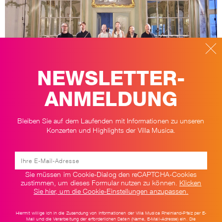
NEWSLETTER-
ANMELDUNG
Bleiben Sie auf dem Laufenden mit Informationen zu unseren
Konzerten und Highlights der Villa Musica.
Er öffnet seine Pforten nicht nur für Konzerte der Villa Musica: der
prachtvolle Dianasaal im Herzen von Schloss Engers.
ZURÜCK ZUR ÜBERSICHT
Sie müssen im Cookie-Dialog den reCAPTCHA-Cookies
zustimmen, um dieses Formular nutzen zu können.
Klicken
Sie hier, um die Cookie-Einstellungen anzupassen.
Hiermit willige ich in die Zusendung von Informationen der Villa Musica Rheinland-Pfalz per E-
Mail und die Verarbeitung der erforderlichen Daten (Name, E-Mail-Adresse) ein. Die