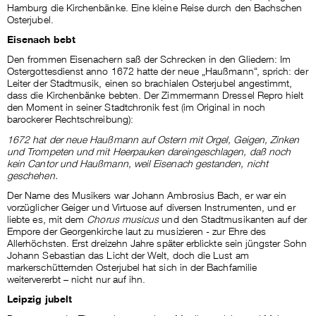
Hamburg die Kirchenbänke. Eine kleine Reise durch den Bachschen
Osterjubel.
Eisenach bebt
Den frommen Eisenachern saß der Schrecken in den Gliedern: Im
Ostergottesdienst anno 1672 hatte der neue „Haußmann“, sprich: der
Leiter der Stadtmusik, einen so brachialen Osterjubel angestimmt,
dass die Kirchenbänke bebten. Der Zimmermann Dressel Repro hielt
den Moment in seiner Stadtchronik fest (im Original in noch
barockerer Rechtschreibung):
1672 hat der neue Haußmann auf Ostern mit Orgel, Geigen, Zinken
und Trompeten und mit Heerpauken dareingeschlagen, daß noch
kein Cantor und Haußmann, weil Eisenach gestanden, nicht
geschehen.
Der Name des Musikers war Johann Ambrosius Bach, er war ein
vorzüglicher Geiger und Virtuose auf diversen Instrumenten, und er
liebte es, mit dem
Chorus musicus
und den Stadtmusikanten auf der
Empore der Georgenkirche laut zu musizieren - zur Ehre des
Allerhöchsten. Erst dreizehn Jahre später erblickte sein jüngster Sohn
Johann Sebastian das Licht der Welt, doch die Lust am
markerschütternden Osterjubel hat sich in der Bachfamilie
weitervererbt – nicht nur auf ihn.
Leipzig jubelt