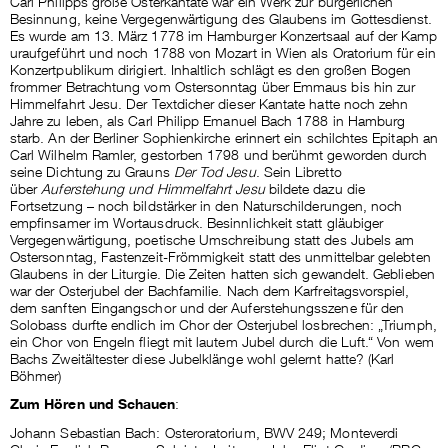
Carl Philipps große Osterkantate war ein Werk zur bürgerlichen
Besinnung, keine Vergegenwärtigung des Glaubens im Gottesdienst.
Es wurde am 13. März 1778 im Hamburger Konzertsaal auf der Kamp
uraufgeführt und noch 1788 von Mozart in Wien als Oratorium für ein
Konzertpublikum dirigiert. Inhaltlich schlägt es den großen Bogen
frommer Betrachtung vom Ostersonntag über Emmaus bis hin zur
Himmelfahrt Jesu. Der Textdicher dieser Kantate hatte noch zehn
Jahre zu leben, als Carl Philipp Emanuel Bach 1788 in Hamburg
starb. An der Berliner Sophienkirche erinnert ein schilchtes Epitaph an
Carl Wilhelm Ramler, gestorben 1798 und berühmt geworden durch
seine Dichtung zu Grauns
Der Tod Jesu
. Sein Libretto
über
Auferstehung und Himmelfahrt Jesu
bildete dazu die
Fortsetzung – noch bildstärker in den Naturschilderungen, noch
empfinsamer im Wortausdruck. Besinnlichkeit statt gläubiger
Vergegenwärtigung, poetische Umschreibung statt des Jubels am
Ostersonntag, Fastenzeit-Frömmigkeit statt des unmittelbar gelebten
Glaubens in der Liturgie. Die Zeiten hatten sich gewandelt. Geblieben
war der Osterjubel der Bachfamilie. Nach dem Karfreitagsvorspiel,
dem sanften Eingangschor und der Auferstehungsszene für den
Solobass durfte endlich im Chor der Osterjubel losbrechen: „Triumph,
ein Chor von Engeln fliegt mit lautem Jubel durch die Luft.“ Von wem
Bachs Zweitältester diese Jubelklänge wohl gelernt hatte? (Karl
Böhmer)
Zum Hören und Schauen
:
Johann Sebastian Bach: Osteroratorium, BWV 249; Monteverdi
Choir, English Baroque Soloists, Leitung: John Eliot Gardiner (BBC