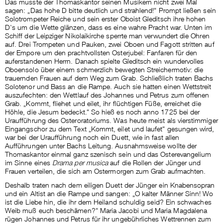
Das musste der Thomaskantor seinen Musikern nicht zwei Mal
sagen: „Das hohe D bitte deutlich und strahlend!“ Prompt ließen sein
Solotrompeter Reiche und sein erster Oboist Gleditsch ihre hohen
D's um die Wette glänzen, dass es eine wahre Pracht war. Unten im
Schiff der Leipziger Nikolaikirche sperrte man verwundert die Ohren
auf. Drei Trompeten und Pauken, zwei Oboen und Fagott stritten auf
der Empore um den prachtvollsten Osterjubel: Fanfaren für den
auferstandenen Herrn. Danach spielte Gleditsch ein wundervolles
Oboensolo über einem schmerzlich bewegten Streichermotiv: die
trauernden Frauen auf dem Weg zum Grab. Schließlich traten Bachs
Solotenor und Bass an die Rampe. Auch sie hatten einen Wettstreit
auszufechten: den Wettlauf des Johannes und Petrus zum offenen
Grab. „Kommt, fliehet und eilet, ihr flüchtigen Füße, erreichet die
Höhle, die Jesum bedeckt.“ So hieß es noch anno 1725 bei der
Uraufführung des Osteroratoriums. Was heute meist als vierstimmiger
Eingangschor zu dem Text „Kommt, eilet und laufet“ gesungen wird,
war bei der Uraufführung noch ein Duett, wie in fast allen
Aufführungen unter Bachs Leitung. Ausnahmsweise wollte der
Thomaskantor einmal ganz szenisch sein und das Osterevangelium
im Sinne eines
Drama per musica
auf die Rollen der Jünger und
Frauen verteilen, die sich am Ostermorgen zum Grab aufmachten.
Deshalb traten nach dem eiligen Duett der Jünger ein Knabensopran
und ein Altist an die Rampe und sangen: „O kalter Männer Sinn! Wo
ist die Liebe hin, die ihr dem Heiland schuldig seid? Ein schwaches
Weib muß euch beschämen?“ Maria Jacobi und Maria Magdalena
rügen Johannes und Petrus für ihr ungebührliches Wettrennen zum