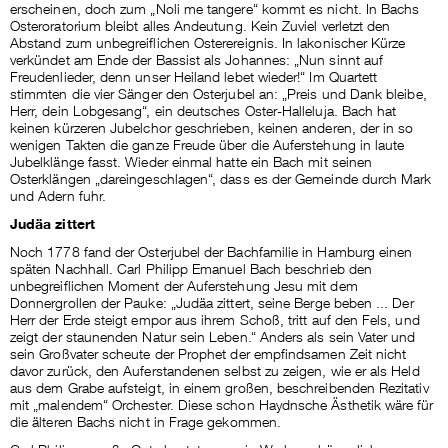
erscheinen, doch zum „Noli me tangere“ kommt es nicht. In Bachs
Osteroratorium bleibt alles Andeutung. Kein Zuviel verletzt den
Abstand zum unbegreiflichen Osterereignis. In lakonischer Kürze
verkündet am Ende der Bassist als Johannes: „Nun sinnt auf
Freudenlieder, denn unser Heiland lebet wieder!“ Im Quartett
stimmten die vier Sänger den Osterjubel an: „Preis und Dank bleibe,
Herr, dein Lobgesang“, ein deutsches Oster-Halleluja. Bach hat
keinen kürzeren Jubelchor geschrieben, keinen anderen, der in so
wenigen Takten die ganze Freude über die Auferstehung in laute
Jubelklänge fasst. Wieder einmal hatte ein Bach mit seinen
Osterklängen „dareingeschlagen“, dass es der Gemeinde durch Mark
und Adern fuhr.
Judäa zittert
Noch 1778 fand der Osterjubel der Bachfamilie in Hamburg einen
späten Nachhall. Carl Philipp Emanuel Bach beschrieb den
unbegreiflichen Moment der Auferstehung Jesu mit dem
Donnergrollen der Pauke: „Judäa zittert, seine Berge beben ... Der
Herr der Erde steigt empor aus ihrem Schoß, tritt auf den Fels, und
zeigt der staunenden Natur sein Leben.“ Anders als sein Vater und
sein Großvater scheute der Prophet der empfindsamen Zeit nicht
davor zurück, den Auferstandenen selbst zu zeigen, wie er als Held
aus dem Grabe aufsteigt, in einem großen, beschreibenden Rezitativ
mit „malendem“ Orchester. Diese schon Haydnsche Ästhetik wäre für
die älteren Bachs nicht in Frage gekommen.