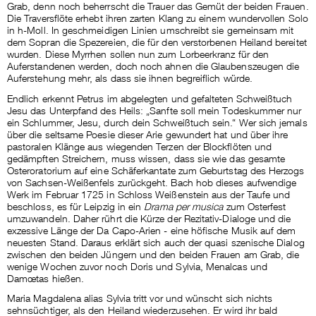
Grab, denn noch beherrscht die Trauer das Gemüt der beiden Frauen.
Die Traversflöte erhebt ihren zarten Klang zu einem wundervollen Solo
in h-Moll. In geschmeidigen Linien umschreibt sie gemeinsam mit
dem Sopran die Spezereien, die für den verstorbenen Heiland bereitet
wurden. Diese Myrrhen sollen nun zum Lorbeerkranz für den
Auferstandenen werden, doch noch ahnen die Glaubenszeugen die
Auferstehung mehr, als dass sie ihnen begreiflich würde.
Endlich erkennt Petrus im abgelegten und gefalteten Schweißtuch
Jesu das Unterpfand des Heils: „Sanfte soll mein Todeskummer nur
ein Schlummer, Jesu, durch dein Schweißtuch sein.“ Wer sich jemals
über die seltsame Poesie dieser Arie gewundert hat und über ihre
pastoralen Klänge aus wiegenden Terzen der Blockflöten und
gedämpften Streichern, muss wissen, dass sie wie das gesamte
Osteroratorium auf eine Schäferkantate zum Geburtstag des Herzogs
von Sachsen-Weißenfels zurückgeht. Bach hob dieses aufwendige
Werk im Februar 1725 in Schloss Weißenstein aus der Taufe und
beschloss, es für Leipzig in ein
Drama per musica
zum Osterfest
umzuwandeln. Daher rührt die Kürze der Rezitativ-Dialoge und die
exzessive Länge der Da Capo-Arien - eine höfische Musik auf dem
neuesten Stand. Daraus erklärt sich auch der quasi szenische Dialog
zwischen den beiden Jüngern und den beiden Frauen am Grab, die
wenige Wochen zuvor noch Doris und Sylvia, Menalcas und
Damœtas hießen.
Maria Magdalena alias Sylvia tritt vor und wünscht sich nichts
sehnsüchtiger, als den Heiland wiederzusehen. Er wird ihr bald