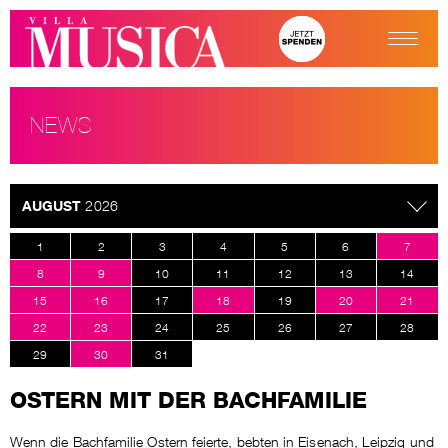
NEWS
AUGUST
2026
1
2
3
4
5
6
7
8
9
10
11
12
13
14
15
16
17
18
19
20
21
22
23
24
25
26
27
28
29
30
31
OSTERN MIT DER BACHFAMILIE
Wenn die Bachfamilie Ostern feierte, bebten in Eisenach, Leipzig und