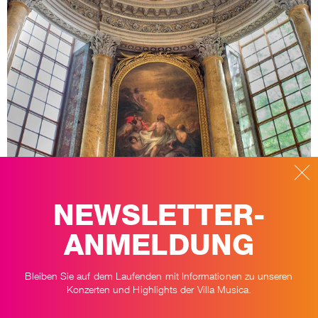
NEWSLETTER-
ANMELDUNG
Das Altarbild der Leipziger Nikolaikirche zeigt die Auferstehung Jesu
Bleiben Sie auf dem Laufenden mit Informationen zu unseren
in der Bildsprache des Klassizismus, gemalt nach 1785 vom
Konzerten und Highlights der Villa Musica.
Leipziger Akademiedirektor Adam Friedrich Oeser. Der Friedensengel
in der Mitte des Gewölbes stammt von seinem Schüler Hans Veit