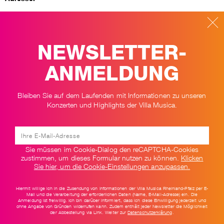
Club Ebene Eins e. V. Schifferstadt, Burgstraße 23, 67105
Schifferstadt
NEWSLETTER-
Kartenvorverkauf vor Ort:
Club Ebene Eins e. V. Schifferstadt
ANMELDUNG
Tel. 0 62 35 – 92 03 99
www.clubebeneeins.de
Bleiben Sie auf dem Laufenden mit Informationen zu unseren
Termine und Kartenbestellung
Konzerten und Highlights der Villa Musica.
ZURÜCK ZUR ÜBERSICHT
Sie müssen im Cookie-Dialog den reCAPTCHA-Cookies
zustimmen, um dieses Formular nutzen zu können.
Klicken
Sie hier, um die Cookie-Einstellungen anzupassen.
Hiermit willige ich in die Zusendung von Informationen der Villa Musica Rheinland-Pfalz per E-
Mail und die Verarbeitung der erforderlichen Daten (Name, E-Mail-Adresse) ein. Die
Anmeldung ist freiwillig. Ich bin darüber informiert, dass ich diese Einwilligung jederzeit und
ohne Angabe von Gründen widerrufen kann. Zudem enthält jeder Newsletter die Möglichkeit
Newsletter
Impressum
AGB
Datenschutz
Kontakt
der Abbestellung via Link. Weiter zur
Datenschutzerklärung
.