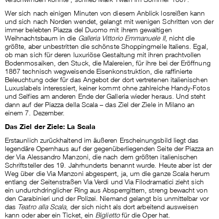
Wer sich nach einigen Minuten von diesem Anblick losreißen kann
und sich nach Norden wendet, gelangt mit wenigen Schritten von der
immer belebten Piazza del Duomo mit ihrem gewaltigen
Weihnachtsbaum in die
Galleria Vittorio Emmanuele II
, nicht die
größte, aber unbestritten die schönste Shoppingmeile Italiens. Egal,
ob man sich für deren luxuriöse Gestaltung mit ihren prachtvollen
Bodenmosaiken, den Stuck, die Malereien, für ihre bei der Eröffnung
1867 technisch wegweisende Eisenkonstruktion, die raffinierte
Beleuchtung oder für das Angebot der dort vertretenen italienischen
Luxuslabels interessiert, keiner kommt ohne zahlreiche Handy-Fotos
und Selfies am anderen Ende der Galleria wieder heraus. Und steht
dann auf der Piazza della Scala – das Ziel der Ziele in Milano an
einem 7. Dezember.
Das Ziel der Ziele: La Scala
Erstaunlich zurückhaltend im äußeren Erscheinungsbild liegt das
legendäre Opernhaus auf der gegenüberliegenden Seite der Piazza an
der Via Alessandro Manzoni, die nach dem größten italienischen
Schriftsteller des 19. Jahrhunderts benannt wurde. Heute aber ist der
Weg über die Via Manzoni abgesperrt, ja, um die ganze Scala herum
entlang der Seitenstraßen Via Verdi und Via Filodramatici zieht sich
ein undurchdringlicher Ring aus Absperrgittern, streng bewacht von
den Carabinieri und der Polizei. Niemand gelangt bis unmittelbar vor
das
Teatro alla Scala
, der sich nicht als dort arbeitend ausweisen
kann oder aber ein Ticket, ein
Biglietto
für die Oper hat.