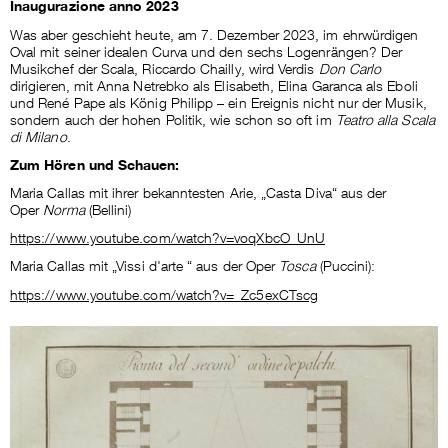
Inaugurazione anno 2023
Was aber geschieht heute, am 7. Dezember 2023, im ehrwürdigen
Oval mit seiner idealen Curva und den sechs Logenrängen? Der
Musikchef der Scala, Riccardo Chailly, wird Verdis
Don Carlo
dirigieren, mit Anna Netrebko als Elisabeth, Elina Garanca als Eboli
und René Pape als König Philipp – ein Ereignis nicht nur der Musik,
sondern auch der hohen Politik, wie schon so oft im
Teatro alla Scala
di Milano
.
Zum Hören und Schauen:
Maria Callas mit ihrer bekanntesten Arie, „Casta Diva“ aus der
Oper
Norma
(Bellini)
https://www.youtube.com/watch?v=voqXbcO_UnU
Maria Callas mit „Vissi d'arte “ aus der Oper
Tosca
(Puccini):
https://www.youtube.com/watch?v=_Zc5exCTscg