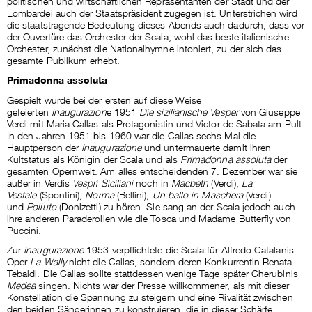
politischen und wirtschaftlichen Repräsentanten der Stadt und der
Lombardei auch der Staatspräsident zugegen ist. Unterstrichen wird
die staatstragende Bedeutung dieses Abends auch dadurch, dass vor
der Ouvertüre das Orchester der Scala, wohl das beste italienische
Orchester, zunächst die Nationalhymne intoniert, zu der sich das
gesamte Publikum erhebt.
Primadonna assoluta
Gespielt wurde bei der ersten auf diese Weise
gefeierten
Inaugurazion
e 1951
Die sizilianische Vesper
von Giuseppe
Verdi mit Maria Callas als Protagonistin und Victor de Sabata am Pult.
In den Jahren 1951 bis 1960 war die Callas sechs Mal die
Hauptperson der
Inaugurazione
und untermauerte damit ihren
Kultstatus als Königin der Scala und als
Primadonna assoluta
der
gesamten Opernwelt. Am alles entscheidenden 7. Dezember war sie
außer in Verdis
Vespri Siciliani
noch in
Macbeth
(Verdi),
La
Vestale
(Spontini),
Norma
(Bellini),
Un ballo in Maschera
(Verdi)
und
Poliuto
(Donizetti) zu hören. Sie sang an der Scala jedoch auch
ihre anderen Paraderollen wie die Tosca und Madame Butterfly von
Puccini.
Zur
Inaugurazione
1953 verpflichtete die Scala für Alfredo Catalanis
Oper
La Wally
nicht die Callas, sondern deren Konkurrentin Renata
Tebaldi. Die Callas sollte stattdessen wenige Tage später Cherubinis
Medea
singen. Nichts war der Presse willkommener, als mit dieser
Konstellation die Spannung zu steigern und eine Rivalität zwischen
den beiden Sängerinnen zu konstruieren, die in dieser Schärfe