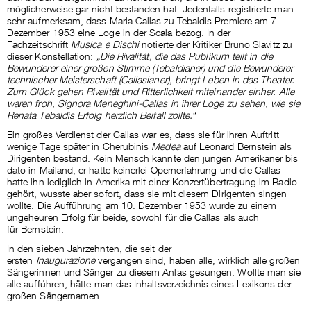
möglicherweise gar nicht bestanden hat. Jedenfalls registrierte man
sehr aufmerksam, dass Maria Callas zu Tebaldis Premiere am 7.
Dezember 1953 eine Loge in der Scala bezog. In der
Fachzeitschrift
Musica e Dischi
notierte der Kritiker Bruno Slavitz zu
dieser Konstellation:
„Die Rivalität, die das Publikum teilt in die
Bewunderer einer großen Stimme (Tebaldianer) und die Bewunderer
technischer Meisterschaft (Callasianer), bringt Leben in das Theater.
Zum Glück gehen Rivalität und Ritterlichkeit miteinander einher. Alle
waren froh, Signora Meneghini-Callas in ihrer Loge zu sehen, wie sie
Renata Tebaldis Erfolg herzlich Beifall zollte.“
Ein großes Verdienst der Callas war es, dass sie für ihren Auftritt
wenige Tage später in Cherubinis
Medea
auf Leonard Bernstein als
Dirigenten bestand. Kein Mensch kannte den jungen Amerikaner bis
dato in Mailand, er hatte keinerlei Opernerfahrung und die Callas
hatte ihn lediglich in Amerika mit einer Konzertübertragung im Radio
gehört, wusste aber sofort, dass sie mit diesem Dirigenten singen
wollte. Die Aufführung am 10. Dezember 1953 wurde zu einem
ungeheuren Erfolg für beide, sowohl für die Callas als auch
für Bernstein.
In den sieben Jahrzehnten, die seit der
ersten
Inaugurazione
vergangen sind, haben alle, wirklich alle großen
Sängerinnen und Sänger zu diesem Anlas gesungen. Wollte man sie
alle aufführen, hätte man das Inhaltsverzeichnis eines Lexikons der
großen Sängernamen.