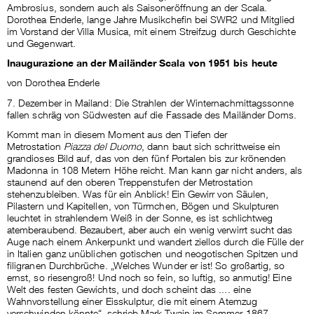
Ambrosius, sondern auch als Saisoneröffnung an der Scala.
Dorothea Enderle, lange Jahre Musikchefin bei SWR2 und Mitglied
im Vorstand der Villa Musica, mit einem Streifzug durch Geschichte
und Gegenwart.
Inaugurazione an der Mailänder Scala von 1951 bis heute
von Dorothea Enderle
7. Dezember in Mailand: Die Strahlen der Winternachmittagssonne
fallen schräg von Südwesten auf die Fassade des Mailänder Doms.
Kommt man in diesem Moment aus den Tiefen der
Metrostation
Piazza del Duomo
, dann baut sich schrittweise ein
grandioses Bild auf, das von den fünf Portalen bis zur krönenden
Madonna in 108 Metern Höhe reicht. Man kann gar nicht anders, als
staunend auf den oberen Treppenstufen der Metrostation
stehenzubleiben. Was für ein Anblick! Ein Gewirr von Säulen,
Pilastern und Kapitellen, von Türmchen, Bögen und Skulpturen
leuchtet in strahlendem Weiß in der Sonne, es ist schlichtweg
atemberaubend. Bezaubert, aber auch ein wenig verwirrt sucht das
Auge nach einem Ankerpunkt und wandert ziellos durch die Fülle der
in Italien ganz unüblichen gotischen und neogotischen Spitzen und
filigranen Durchbrüche. „Welches Wunder er ist! So großartig, so
ernst, so riesengroß! Und noch so fein, so luftig, so anmutig! Eine
Welt des festen Gewichts, und doch scheint das .... eine
Wahnvorstellung einer Eisskulptur, die mit einem Atemzug
verschwinden könnte“, schrieb Mark Twain im Sommer 1867.