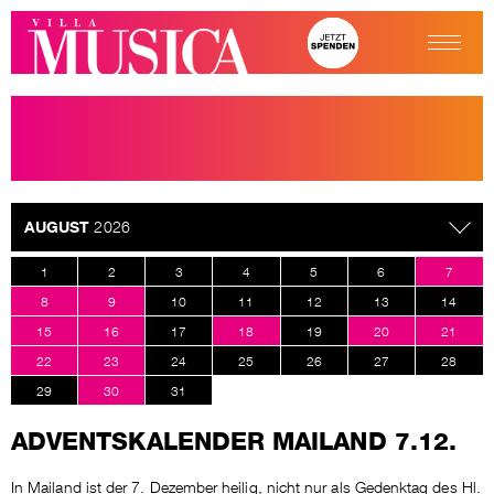
AUGUST
2026
1
2
3
4
5
6
7
8
9
10
11
12
13
14
15
16
17
18
19
20
21
22
23
24
25
26
27
28
29
30
31
ADVENTSKALENDER MAILAND 7.12.
In Mailand ist der 7. Dezember heilig, nicht nur als Gedenktag des Hl.