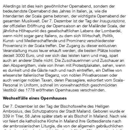
Allerdings ist dies kein gewöhnlicher Opernabend, sondern der
bedeutendste Opernabend des Jahres in Italien, ja, wie die
Intendanten der Scala gerne betonen, der wichtigste Opernabend der
gesamten Musikwelt. Der 7. Dezember ist der Tag der
Inaugurazione
,
der offiziellen Eröffnung der Opernsaison an der Mailänder Scala, der
jährliche Höhepunkt des gesellschaftlichen Lebens der Lombardei,
wenn nicht sogar ganz Italiens, zu dem sich Wirtschaft, Politik,
Kunst- und Medienschaffende und Prominenz verschiedenster
Provenienz in der Scala treffen. Der Zugang zu dieser exklusiven
Veranstaltung muss teuer erkauft werden, die besten Plätze kosten
derzeit 3000 Euro, und wer sich das leisten kann und mag, spart
auch an anderer Stelle nicht. Die Zuschauerinnen und Zuschauer an
den Absperrgittern, viele von ihnen mit Protestplakaten, sehen, wenn
es dunkelt und die Gäste nach und nach eintreffen, ein Defilee von
erlesenster italienischer Eleganz, von noblen Privatkarossen oder
auch weniger noblen Taxen, deren Passagiere, eskortiert vom Scala-
Personal in Uniform, schnell im vorweihnachtlich geschmückten
Vestibül des 1778 eröffneten Opernhauses verschwinden.
Wechselfälle eines Opernhauses
Der 7. Dezember ist der Tag der Bischofsweihe des Heiligen
Ambrosius, des Schutzpatrons der Stadt Mailand. Geboren wurde er
339 in Trier, 58 Jahre später starb er als Bischof in Mailand. Nach wie
vor feiert die katholische Kirche in Mailand ihre Gottesdienste nach
der ambrosianischen Liturgie, die von der allgemein gebräuchlichen