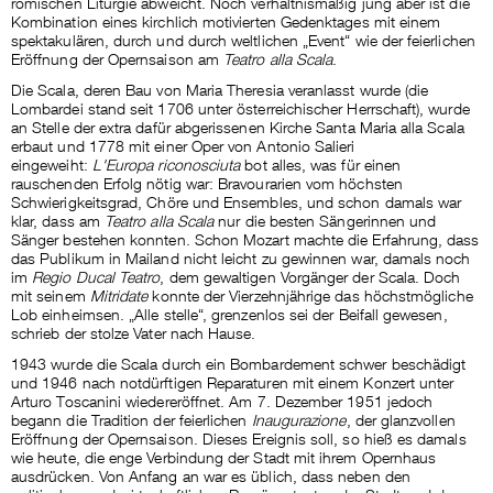
römischen Liturgie abweicht. Noch verhältnismäßig jung aber ist die
Kombination eines kirchlich motivierten Gedenktages mit einem
spektakulären, durch und durch weltlichen „Event“ wie der feierlichen
Eröffnung der Opernsaison am
Teatro alla Scala
.
Die Scala, deren Bau von Maria Theresia veranlasst wurde (die
Lombardei stand seit 1706 unter österreichischer Herrschaft), wurde
an Stelle der extra dafür abgerissenen Kirche Santa Maria alla Scala
erbaut und 1778 mit einer Oper von Antonio Salieri
eingeweiht:
L'Europa riconosciuta
bot alles, was für einen
rauschenden Erfolg nötig war: Bravourarien vom höchsten
Schwierigkeitsgrad, Chöre und Ensembles, und schon damals war
klar, dass am
Teatro alla Scala
nur die besten Sängerinnen und
Sänger bestehen konnten. Schon Mozart machte die Erfahrung, dass
das Publikum in Mailand nicht leicht zu gewinnen war, damals noch
im
Regio Ducal Teatro
, dem gewaltigen Vorgänger der Scala. Doch
mit seinem
Mitridate
konnte der Vierzehnjährige das höchstmögliche
Lob einheimsen. „Alle stelle“, grenzenlos sei der Beifall gewesen,
schrieb der stolze Vater nach Hause.
1943 wurde die Scala durch ein Bombardement schwer beschädigt
und 1946 nach notdürftigen Reparaturen mit einem Konzert unter
Arturo Toscanini wiedereröffnet. Am 7. Dezember 1951 jedoch
begann die Tradition der feierlichen
Inaugurazione
, der glanzvollen
Eröffnung der Opernsaison. Dieses Ereignis soll, so hieß es damals
wie heute, die enge Verbindung der Stadt mit ihrem Opernhaus
ausdrücken. Von Anfang an war es üblich, dass neben den