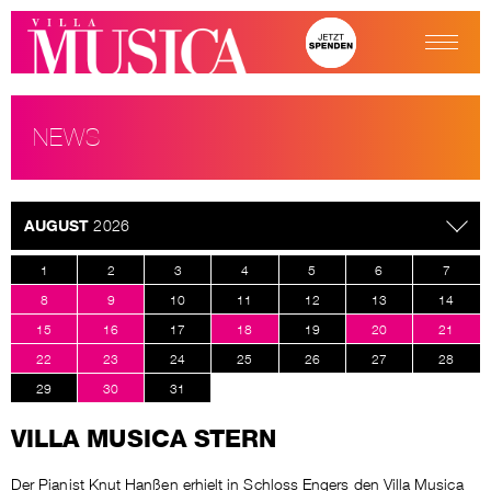
NEWS
AUGUST
2026
1
2
3
4
5
6
7
8
9
10
11
12
13
14
15
16
17
18
19
20
21
22
23
24
25
26
27
28
29
30
31
VILLA MUSICA STERN
Der Pianist Knut Hanßen erhielt in Schloss Engers den Villa Musica