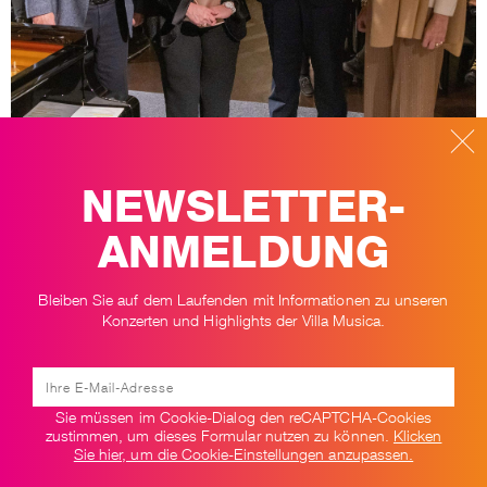
NEWSLETTER-
ANMELDUNG
Dr. Josef Peter Mertes, stellv. Vorsitzender der
G. und I. Leifheit-
Stiftung Nassau
, mit unserer Künstlerischen Leiterin, Prof. Ervis
Bleiben Sie auf dem Laufenden mit Informationen zu unseren
Gega, Preisträger Knut Hanßen (mit dem
Villa Musica Stern
in
Konzerten und Highlights der Villa Musica.
Händen) und Barbara Harnischfeger, Vorsitzende von
Freunde der
Villa Musica e.V.
, die den Förderpreis der Villa Musica alljährlich
stiften (Foto: Helmut Reinelt).
ZURÜCK ZUR ÜBERSICHT
Sie müssen im Cookie-Dialog den reCAPTCHA-Cookies
zustimmen, um dieses Formular nutzen zu können.
Klicken
Sie hier, um die Cookie-Einstellungen anzupassen.