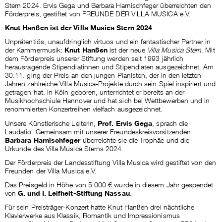
Stern 2024. Ervis Gega und Barbara Harnischfeger überreichten den
Förderpreis, gestiftet von FREUNDE DER VILLA MUSICA e.V.
Knut Hanßen ist der Villa Musica Stern 2024
Unprätentiös, unaufdringlich virtuos und ein fantastischer Partner in
der Kammermusik:
Knut Hanßen
ist der neue
Villa Musica Stern
. Mit
dem Förderpreis unserer Stiftung werden seit 1993 jährlich
herausragende Stipendiatinnen und Stipendiaten ausgezeichnet. Am
30.11. ging der Preis an den jungen Pianisten, der in den letzten
Jahren zahlreiche Villa Musica-Projekte durch sein Spiel inspiriert und
getragen hat. In Köln geboren, unterrichtet er bereits an der
Musikhochschiule Hannover und hat sich bei Wettbewerben und in
renommierten Konzertreihen vielfach ausgezeichnet.
Unsere Künstlerische Leiterin,
Prof. Ervis Gega
, sprach die
Laudatio. Gemeinsam mit unserer Freundeskreisvorsitzenden
Barbara Harnischfeger
überreichte sie die Trophäe und die
Urkunde des Villa Musica Sterns 2024.
Der Förderpreis der Landesstiftung Villa Musica wird gestiftet von den
Freunden der Villa Musica e.V.
Das Preisgeld in Höhe von 5.000 € wurde in diesem Jahr gespendet
von
G. und I. Leifheit-Stiftung Nassau
.
Für sein Preisträger-Konzert hatte Knut Hanßen drei nächtliche
Klavierwerke aus Klassik, Romantik und Impressionismus