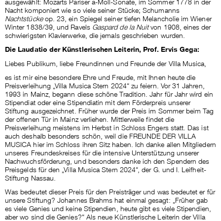
ausgewählt: Mozarts Pariser a-Moll-Sonate, im Sommer 1778 in der
Nacht komponiert wie so viele seiner Stücke; Schumanns
Nachtstücke
op. 23, ein Spiegel seiner tiefen Melancholie im Wiener
Winter 1838/39, und Ravels
Gaspard de la Nuit
von 1908, eines der
schwierigsten Klavierwerke, die jemals geschrieben wurden.
Die Laudatio der Künstlerischen Leiterin, Prof. Ervis Gega:
Liebes Publikum, liebe Freundinnen und Freunde der Villa Musica,
es ist mir eine besondere Ehre und Freude, mit Ihnen heute die
Preisverleihung „Villa Musica Stern 2024“ zu feiern. Vor 31 Jahren,
1993 in Mainz, begann diese schöne Tradition. Jahr für Jahr wird ein
Stipendiat oder eine Stipendiatin mit dem Förderpreis unserer
Stiftung ausgezeichnet. Früher wurde der Preis im Sommer beim Tag
der offenen Tür in Mainz verliehen. Mittlerweile findet die
Preisverleihung meistens im Herbst in Schloss Engers statt. Das ist
auch deshalb besonders schön, weil die FREUNDE DER VILLA
MUSICA hier im Schloss ihren Sitz haben. Ich danke allen Mitgliedern
unseres Freundeskreises für die intensive Unterstützung unserer
Nachwuchsförderung, und besonders danke ich den Spendern des
Preisgelds für den „Villa Musica Stern 2024“, der G. und I. Leifheit-
Stiftung Nassau.
Was bedeutet dieser Preis für den Preisträger und was bedeutet er für
unsere Stiftung? Johannes Brahms hat einmal gesagt: „Früher gab
es viele Genies und keine Stipendien, heute gibt es viele Stipendien,
aber wo sind die Genies?“ Als neue Künstlerische Leiterin der Villa