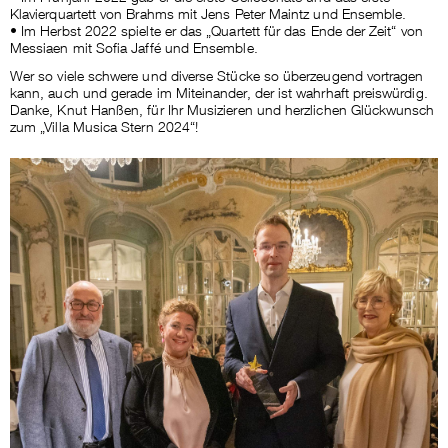
Klavierquartett von Brahms mit Jens Peter Maintz und Ensemble.
• Im Herbst 2022 spielte er das „Quartett für das Ende der Zeit“ von
Messiaen mit Sofia Jaffé und Ensemble.
Wer so viele schwere und diverse Stücke so überzeugend vortragen
kann, auch und gerade im Miteinander, der ist wahrhaft preiswürdig.
Danke, Knut Hanßen, für Ihr Musizieren und herzlichen Glückwunsch
zum „Villa Musica Stern 2024“!