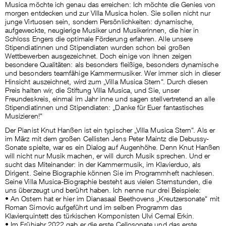
Musica möchte ich genau das erreichen: Ich möchte die Genies von
morgen entdecken und zur Villa Musica holen. Sie sollen nicht nur
junge Virtuosen sein, sondern Persönlichkeiten: dynamische,
aufgeweckte, neugierige Musiker und Musikerinnen, die hier in
Schloss Engers die optimale Förderung erfahren. Alle unsere
Stipendiatinnen und Stipendiaten wurden schon bei großen
Wettbewerben ausgezeichnet. Doch einige von ihnen zeigen
besondere Qualitäten: als besonders fleißige, besonders dynamische
und besonders teamfähige Kammermusiker. Wer immer sich in dieser
Hinsicht auszeichnet, wird zum „Villa Musica Stern“. Durch diesen
Preis halten wir, die Stiftung Villa Musica, und Sie, unser
Freundeskreis, einmal im Jahr inne und sagen stellvertretend an alle
Stipendiatinnen und Stipendiaten: „Danke für Euer fantastisches
Musizieren!“
Der Pianist Knut Hanßen ist ein typischer „Villa Musica Stern“. Als er
im März mit dem großen Cellisten Jens Peter Maintz die Debussy-
Sonate spielte, war es ein Dialog auf Augenhöhe. Denn Knut Hanßen
will nicht nur Musik machen, er will durch Musik sprechen. Und er
sucht das Miteinander: in der Kammermusik, im Klavierduo, als
Dirigent. Seine Biographie können Sie im Programmheft nachlesen.
Seine Villa Musica-Biographie besteht aus vielen Sternstunden, die
uns überzeugt und berührt haben. Ich nenne nur drei Beispiele:
• An Ostern hat er hier im Dianasaal Beethovens „Kreutzersonate“ mit
Roman Simovic aufgeführt und im selben Programm das
Klavierquintett des türkischen Komponisten Ulvi Cemal Erkin.
• Im Frühjahr 2022 gab er die erste Cellosonate und das erste